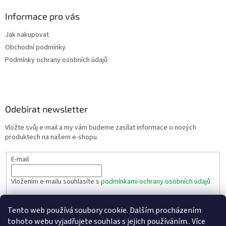
ý
p
Informace pro vás
i
s
Jak nakupovat
u
Obchodní podmínky
Podmínky ochrany osobních údajů
Odebírat newsletter
Vložte svůj e-mail a my vám budeme zasílat informace o nových
produktech na našem e-shopu.
E-mail
Vložením e-mailu souhlasíte s
podmínkami ochrany osobních údajů
PŘIHLÁSIT SE
Tento web používá soubory cookie. Dalším procházením
tohoto webu vyjadřujete souhlas s jejich používáním.. Více