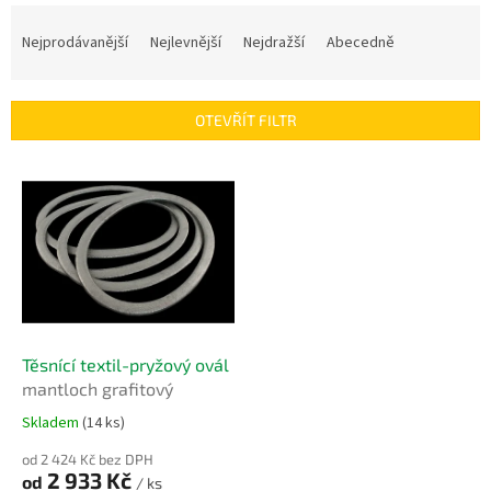
Ř
a
Nejprodávanější
Nejlevnější
Nejdražší
Abecedně
z
e
n
OTEVŘÍT FILTR
í
p
V
r
ý
o
p
d
i
u
s
k
p
t
r
ů
o
d
Těsnící textil-pryžový ovál
u
mantloch grafitový
k
Skladem
(14 ks)
t
ů
od 2 424 Kč bez DPH
2 933 Kč
od
/ ks