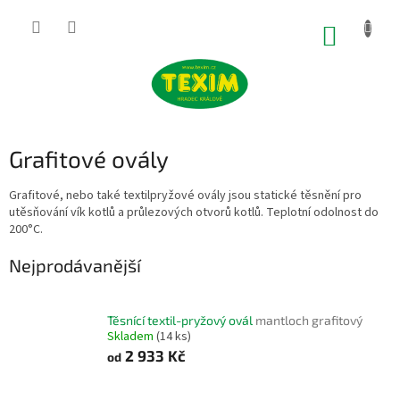
Přejít
na
NÁKUP
obsah
KOŠÍK
Grafitové ovály
Grafitové, nebo také textilpryžové ovály jsou statické těsnění pro
utěsňování vík kotlů a průlezových otvorů kotlů. Teplotní odolnost do
200°C.
Nejprodávanější
Těsnící textil-pryžový ovál
mantloch grafitový
Skladem
(14 ks)
2 933 Kč
od