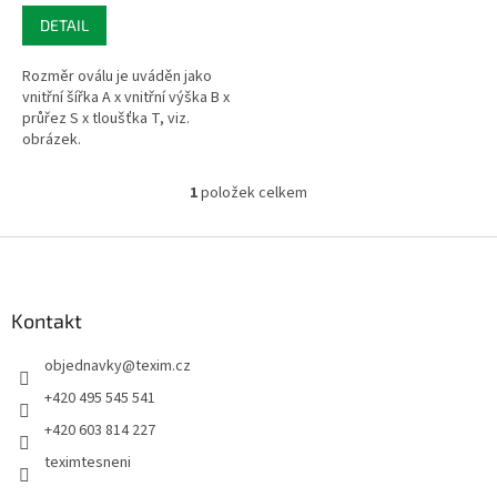
DETAIL
Rozměr oválu je uváděn jako
vnitřní šířka A x vnitřní výška B x
průřez S x tloušťka T, viz.
obrázek.
1
položek celkem
O
v
l
Z
á
á
d
p
a
a
Kontakt
c
t
í
objednavky
@
texim.cz
í
p
r
+420 495 545 541
v
+420 603 814 227
k
y
teximtesneni
v