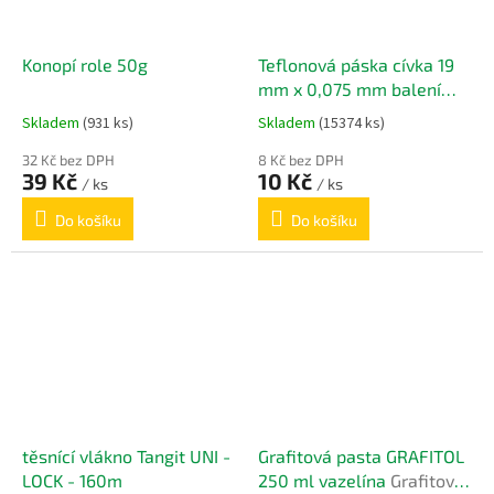
Konopí role 50g
Teflonová páska cívka 19
mm x 0,075 mm balení
10m
Teflonová páska cívka
Skladem
(931 ks)
Skladem
(15374 ks)
19 mm x 0,075 mm
32 Kč bez DPH
8 Kč bez DPH
39 Kč
10 Kč
/ ks
/ ks
Do košíku
Do košíku
těsnící vlákno Tangit UNI -
Grafitová pasta GRAFITOL
LOCK - 160m
250 ml vazelína
Grafitová