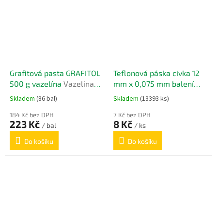
Grafitová pasta GRAFITOL
Teflonová páska cívka 12
500 g vazelína
Vazelina
mm x 0,075 mm balení
grafitova 500 g
10m
Teflonová páska cívka
Skladem
(86 bal)
Skladem
(13393 ks)
12 mm x 0,075 mm
184 Kč bez DPH
7 Kč bez DPH
223 Kč
8 Kč
/ bal
/ ks
Do košíku
Do košíku