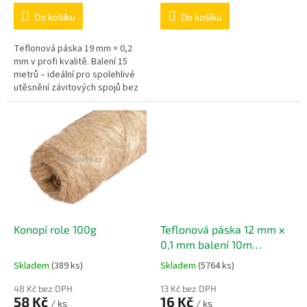
Do košíku
Do košíku
Teflonová páska 19 mm × 0,2
mm v profi kvalitě. Balení 15
metrů – ideální pro spolehlivé
utěsnění závitových spojů bez
nepořádku.
Konopí role 100g
Teflonová páska 12 mm x
0,1 mm balení 10m
Teflonová páska 12 mm x
Skladem
(389 ks)
Skladem
(5764 ks)
0,1 mm
48 Kč bez DPH
13 Kč bez DPH
58 Kč
16 Kč
/ ks
/ ks