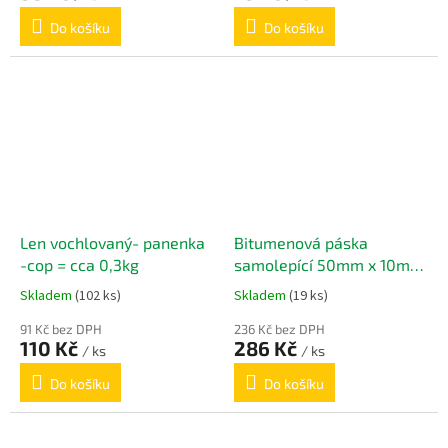
Do košíku
Do košíku
Len vochlovaný- panenka
Bitumenová páska
-cop = cca 0,3kg
samolepící 50mm x 10m
Bitumenová páska
Skladem
(102 ks)
Skladem
(19 ks)
samolepící 50mm x 10m
91 Kč bez DPH
236 Kč bez DPH
110 Kč
286 Kč
/ ks
/ ks
Do košíku
Do košíku