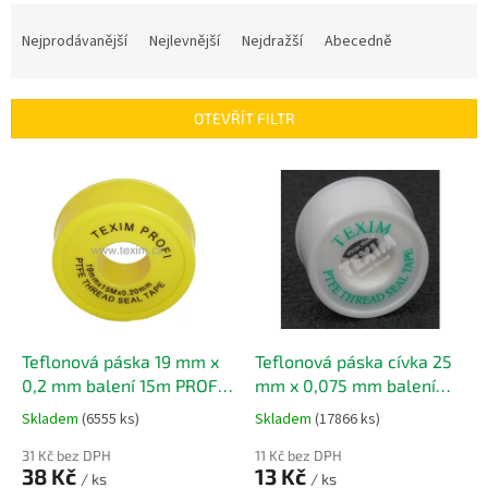
Ř
a
Nejprodávanější
Nejlevnější
Nejdražší
Abecedně
z
e
n
OTEVŘÍT FILTR
í
p
V
r
ý
o
p
d
i
u
s
k
p
t
r
ů
o
d
Teflonová páska 19 mm x
Teflonová páska cívka 25
u
0,2 mm balení 15m PROFI
mm x 0,075 mm balení
k
Teflonová páska 19 mm x
10m
Teflonová páska cívka
Skladem
(6555 ks)
Skladem
(17866 ks)
t
0,2 mm 15m PROFI
25 mm x 0,075 mm
ů
31 Kč bez DPH
11 Kč bez DPH
38 Kč
13 Kč
/ ks
/ ks