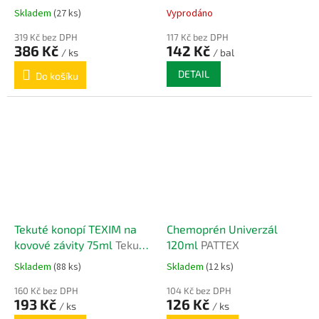
pasta 250 ml tuba
Skladem
(27 ks)
Vyprodáno
319 Kč bez DPH
117 Kč bez DPH
386 Kč
142 Kč
/ ks
/ bal
DETAIL
Do košíku
Tekuté konopí TEXIM na
Chemoprén Univerzál
kovové závity 75ml
Tekuté
120ml
PATTEX
konopí TEXIM 75ml
Skladem
(88 ks)
Skladem
(12 ks)
160 Kč bez DPH
104 Kč bez DPH
193 Kč
126 Kč
/ ks
/ ks