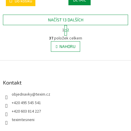
Do košíku
NAČÍST 13 DALŠÍCH
S
1
2
t
O
r
37
položek celkem
v
á
l
NAHORU
n
á
k
d
o
v
Z
a
á
c
á
n
í
p
í
p
a
Kontakt
r
t
v
objednavky
@
texim.cz
í
k
y
+420 495 545 541
v
+420 603 814 227
ý
p
teximtesneni
i
s