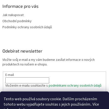
u
Informace pro vás
Jak nakupovat
Obchodní podmínky
Podmínky ochrany osobních údajů
Odebírat newsletter
Vložte svůj e-mail a my vám budeme zasílat informace o nových
produktech na našem e-shopu.
E-mail
Vložením e-mailu souhlasíte s
podmínkami ochrany osobních údajů
PŘIHLÁSIT SE
Tento web používá soubory cookie. Dalším procházením
tohoto webu vyjadřujete souhlas s jejich používáním.. Více