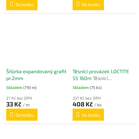
Do košíku
Do košíku
Šňůrka expandovaný grafit
Těsnící provázek LOCTITE
pr.2mm
55 160m
Těsnící
provázekloctite 55 160m
Skladem
(793 m)
Skladem
(75 ks)
27 Kč bez DPH
337 Kč bez DPH
33 Kč
408 Kč
/ m
/ ks
Do košíku
Do košíku