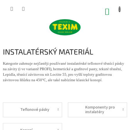
Přejít
na
NÁKUP
obsah
KOŠÍK
INSTALATÉRSKÝ MATERIÁL
Kategorie zahrnuje nejčastěji používané instalatérské teflonové těsnící pásky
na závity (i ve variantě PROFI), hermetické a grafitové pasty, tekuté těsnění,
Lepidla, těsnící závitovou nit Loctite 55, pro vyšší teploty grafitovou
závitovou šňůrku na 450°C, ale také nabízíme klasické konopí.
Komponenty pro
Teflonové pásky
instalatéry