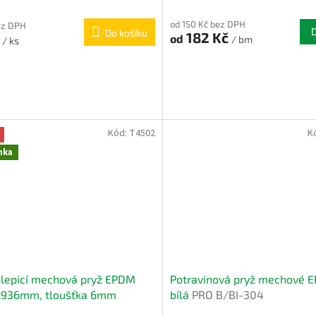
od 150 Kč bez DPH
ez DPH
Do košíku
182 Kč
č
od
/ bm
/ ks
Kód:
T4502
K
nka
lepicí mechová pryž EPDM
Potravinová pryž mechové 
x936mm, tloušťka 6mm
bílá
PRO B/BI-304