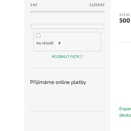
2
Kč
12259
Kč
413 Kč
500
Na skladě
9
ROZBALIT FILTR
Přijímáme online platby
Expan
desk