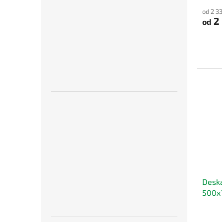
od 2 3
2 
od
Deska
500