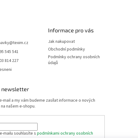
Informace pro vás
Jak nakupovat
navky
@
texim.cz
Obchodní podmínky
95 545 541
Podmínky ochrany osobních
03 814 227
údajů
esneni
 newsletter
 e-mail a my vám budeme zasílat informace o nových
 na našem e-shopu.
e-mailu souhlasíte s
podmínkami ochrany osobních