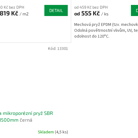
30 Kč bez DPH
od 459 Kč bez DPH
DETAIL
819 Kč
555 Kč
od
/ m2
/ ks
Mechová pryž EPDM (tzv. mechovk
Odolná povětrnostní vlivům, UV, te
odolnost do 120°C.
Kód:
13301
 mikroporézní pryž SBR
x1500mm
černá
Skladem
(4,5 ks)