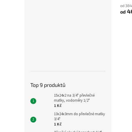
od 384
4
od
Top 9 produktů
15x24x2 na 3/4" převlečné
matky, vodoměry 1/2"
1 Kč
13x24x3mm do převlečné matky
3/4"
1 Kč