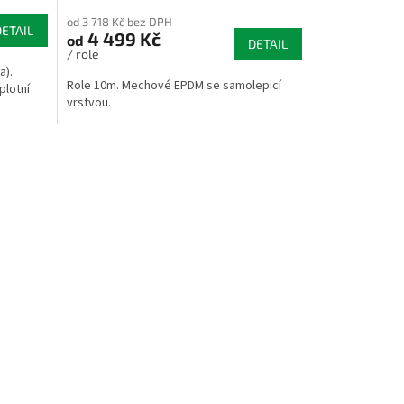
od 3 718 Kč bez DPH
DETAIL
4 499 Kč
od
DETAIL
/ role
a).
Role 10m. Mechové EPDM se samolepicí
plotní
vrstvou.