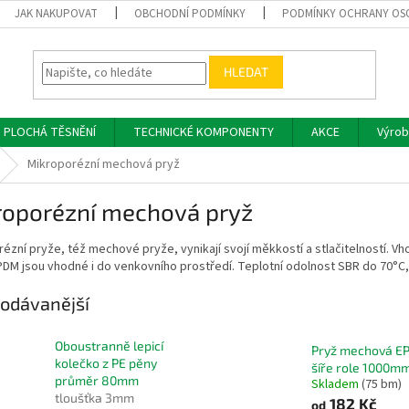
JAK NAKUPOVAT
OBCHODNÍ PODMÍNKY
PODMÍNKY OCHRANY OS
HLEDAT
PLOCHÁ TĚSNĚNÍ
TECHNICKÉ KOMPONENTY
AKCE
Výrob
Mikroporézní mechová pryž
roporézní mechová pryž
ézní pryže, též mechové pryže, vynikají svojí měkkostí a stlačitelností. Vho
PDM jsou vhodné i do venkovního prostředí. Teplotní odolnost SBR do 70°C
odávanější
Oboustranně lepicí
Pryž mechová E
kolečko z PE pěny
šíře role 1000m
průměr 80mm
Skladem
(75 bm)
tloušťka 3mm
182 Kč
od