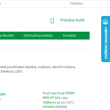
OBNÍCH ÚDAJŮ
Přihlášení
NÁKUPNÍ
Prázdný košík
KOŠÍK
a těsnění
Obchodní podmínky
Kontakty
dné použití jako tepelná, zvuková, vibrační izolace,
, EPDM do 120°C.
Pryž mechová EPDM
PDM
PRO HT šíře role
m
1000mm
až do 150°C
Skladem
(50 bm)