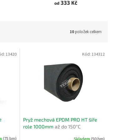
333 Kč
od
10
položek celkem
ód:
13420
Kód:
134312
e
Pryž mechová EPDM PRO HT šíře
role 1000mm
až do 150°C
em
(75 bm)
Skladem
(50 bm)