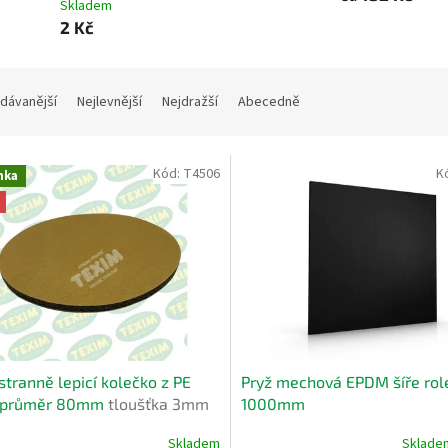
Skladem
2 Kč
dávanější
Nejlevnější
Nejdražší
Abecedně
Kód:
T4506
K
nka
tranně lepicí kolečko z PE
Pryž mechová EPDM šíře rol
 průměr 80mm
tloušťka 3mm
1000mm
Skladem
Sklad