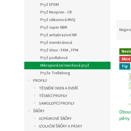
n
Pryž EPDM
e
Pryž Neopren - CR
l
Pryž silikonová MVQ
Ř
Pryž super NBR
a
Nejpro
Pryž antiabrazivní NR
z
e
Pryž membránová
V
n
Pryž Viton - FKM , FPM
Novi
ý
í
Pryž podlahová
Akce
p
p
Mikroporézní mechová pryž
Tip
i
r
Pryže Trelleborg
s
o
p
d
PROFILY
r
u
TĚSNĚNÍ OKEN A DVEŘÍ
o
k
TĚSNÍCÍ PROFILY
d
t
SAMOLEPÍCÍ PROFILY
u
ů
ŠŇŮRY
Obous
k
pěny
t
UCPÁVKOVÉ ŠŇŮRY
ů
IZOLAČNÍ ŠŇŮRY A PÁSKY