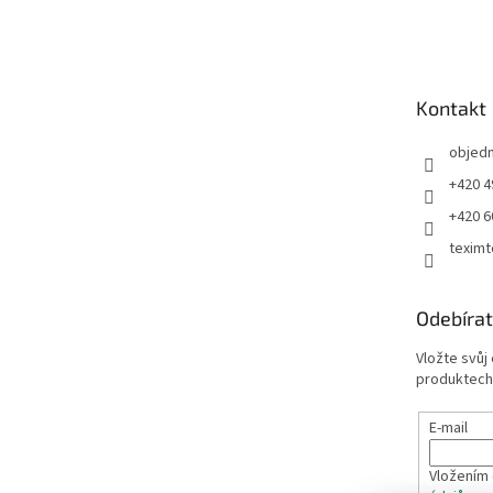
á
p
a
t
Kontakt
í
objed
+420 4
+420 6
teximt
Odebírat
Vložte svůj
produktech
E-mail
Vložením 