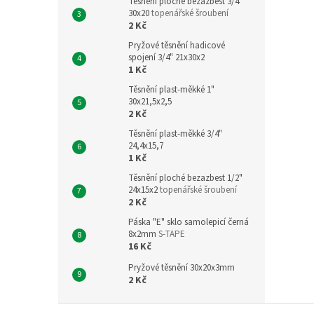
Těsnění ploché bezazbest 3/4"
30x20
topenářské šroubení
2 Kč
Pryžové těsnění hadicové
spojení 3/4" 21x30x2
1 Kč
Těsnění plast-měkké 1"
30x21,5x2,5
2 Kč
Těsnění plast-měkké 3/4"
24,4x15,7
1 Kč
Těsnění ploché bezazbest 1/2"
24x15x2
topenářské šroubení
2 Kč
Páska "E" sklo samolepicí černá
8x2mm
S-TAPE
16 Kč
Pryžové těsnění 30x20x3mm
2 Kč
Z