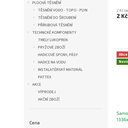
PLOCHÁ TĚSNĚNÍ
TĚSNĚNÍ VODO - TOPO - PLYN
2 Kč b
2 K
TĚSNĚNÍ DO ŠROUBENÍ
PŘÍRUBOVÁ TĚSNĚNÍ
TECHNICKÉ KOMPONENTY
TMELY LUKOPREN
PRYŽOVÉ ZBOŽÍ
Akce
HADICOVÉ SPONY, PÁSY
Novi
HADICE NA VODU
INSTALATÉRSKÝ MATERIÁL
PATTEX
AKCE
VÝPRODEJ
AKČNÍ ZBOŽÍ
Samo
1336
Cena