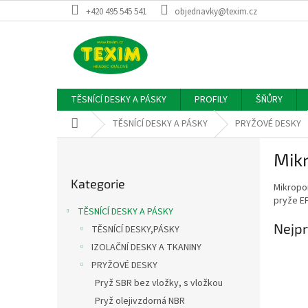
Přejít
+420 495 545 541
objednavky@texim.cz
na
obsah
TĚSNÍCÍ DESKY A PÁSKY
PROFILY
ŠŇŮRY
Domů
TĚSNÍCÍ DESKY A PÁSKY
PRYŽOVÉ DESKY
P
Mik
o
Přeskočit
s
Kategorie
kategorie
Mikropor
t
pryže E
r
TĚSNÍCÍ DESKY A PÁSKY
a
Nejpr
TĚSNÍCÍ DESKY,PÁSKY
n
IZOLAČNÍ DESKY A TKANINY
n
í
PRYŽOVÉ DESKY
p
Pryž SBR bez vložky, s vložkou
a
Pryž olejivzdorná NBR