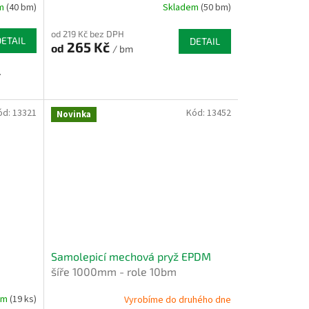
em
(40 bm)
Skladem
(50 bm)
od 219 Kč bez DPH
DETAIL
DETAIL
265 Kč
od
/ bm
.
ód:
13321
Kód:
13452
Novinka
Samolepicí mechová pryž EPDM
šíře 1000mm - role 10bm
em
(19 ks)
Vyrobíme do druhého dne