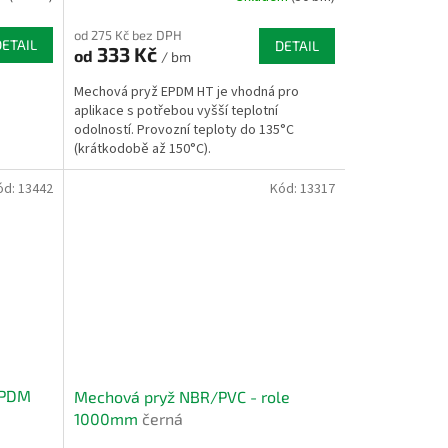
od 275 Kč bez DPH
DETAIL
DETAIL
333 Kč
od
/ bm
Mechová pryž EPDM HT je vhodná pro
aplikace s potřebou vyšší teplotní
odolností. Provozní teploty do 135°C
(krátkodobě až 150°C).
ód:
13442
Kód:
13317
EPDM
Mechová pryž NBR/PVC - role
1000mm
černá