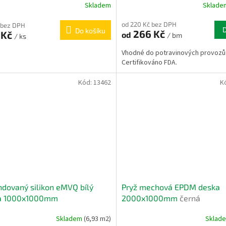
Skladem
Sklad
od 220 Kč bez DPH
 bez DPH
Do košíku
266 Kč
 Kč
od
/ bm
/ ks
Vhodné do potravinových provozů
Certifikováno FDA.
Kód:
13462
K
dovaný silikon eMVQ bílý
Pryž mechová EPDM deska
a 1000x1000mm
2000x1000mm
černá
Skladem
(6,93 m2)
Sklad