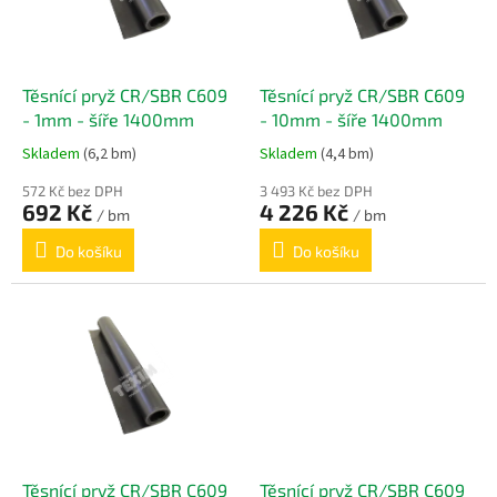
k
p
t
r
ů
o
d
Těsnící pryž CR/SBR C609
Těsnící pryž CR/SBR C609
u
- 1mm - šíře 1400mm
- 10mm - šíře 1400mm
k
Skladem
(6,2 bm)
Skladem
(4,4 bm)
t
ů
572 Kč bez DPH
3 493 Kč bez DPH
692 Kč
4 226 Kč
/ bm
/ bm
Do košíku
Do košíku
Těsnící pryž CR/SBR C609
Těsnící pryž CR/SBR C609