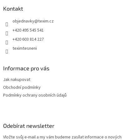
p
a
a
Kontakt
c
t
í
objednavky
@
texim.cz
í
p
r
+420 495 545 541
v
+420 603 814 227
k
y
teximtesneni
v
ý
p
Informace pro vás
i
s
Jak nakupovat
u
Obchodní podmínky
Podmínky ochrany osobních údajů
Odebírat newsletter
Vložte svůj e-mail a my vám budeme zasílat informace o nových