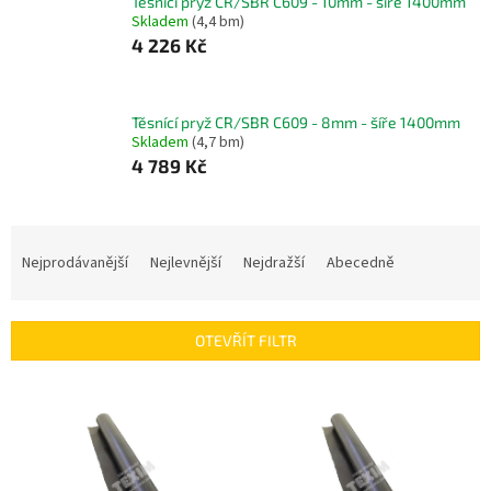
Těsnící pryž CR/SBR C609 - 10mm - šíře 1400mm
Skladem
(4,4 bm)
4 226 Kč
Těsnící pryž CR/SBR C609 - 8mm - šíře 1400mm
Skladem
(4,7 bm)
4 789 Kč
Ř
a
Nejprodávanější
Nejlevnější
Nejdražší
Abecedně
z
e
n
OTEVŘÍT FILTR
í
p
V
r
ý
o
p
d
i
u
s