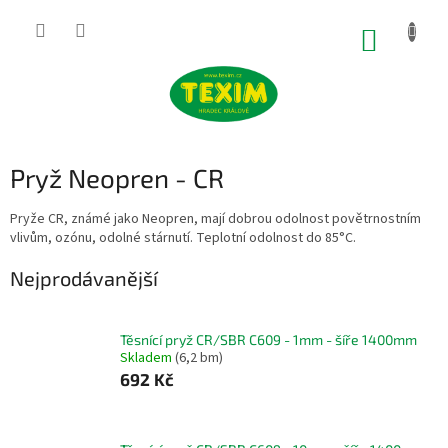
Přejít
na
NÁKUP
obsah
KOŠÍK
Pryž Neopren - CR
Pryže CR, známé jako Neopren, mají dobrou odolnost povětrnostním
vlivům, ozónu, odolné stárnutí. Teplotní odolnost do 85°C.
Nejprodávanější
Těsnící pryž CR/SBR C609 - 1mm - šíře 1400mm
Skladem
(6,2 bm)
692 Kč