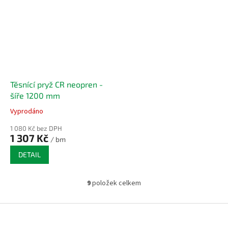
Těsnící pryž CR neopren -
šíře 1200 mm
Vyprodáno
1 080 Kč bez DPH
1 307 Kč
/ bm
DETAIL
9
položek celkem
O
v
l
Z
á
á
d