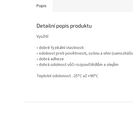
Popis
Detailní popis produktu
Využití:
• dobré fyzikální vlastnosti
• odolnost proti povětrnosti, ozónu a ohni (samozháši
• dobrá adheze
• dobrá odolnost vůči rozpouštědlům a olejům
Teplotní odolonost: -25°C až +90°C
Z
á
p
a
t