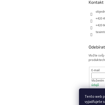
Kontakt
í
objed
+420 4
+420 6
teximt
Odebírat
Vložte svůj
produktech
E-mail
Vložením 
údajů
Tento web p
PŘIHL
vyjadřujete s