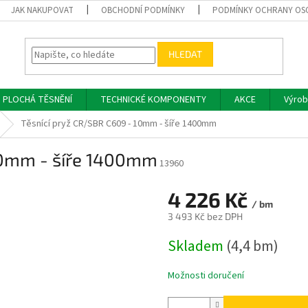
JAK NAKUPOVAT
OBCHODNÍ PODMÍNKY
PODMÍNKY OCHRANY OS
HLEDAT
PLOCHÁ TĚSNĚNÍ
TECHNICKÉ KOMPONENTY
AKCE
Výrob
Těsnící pryž CR/SBR C609 - 10mm - šíře 1400mm
10mm - šíře 1400mm
13960
4 226 Kč
/ bm
3 493 Kč bez DPH
Měrná
Skladem
(4,4 bm)
cena:
Možnosti doručení