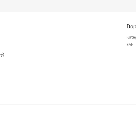
Dop
Kate
EAN
:
vý)