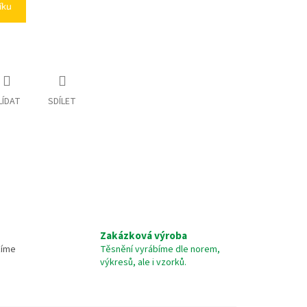
íku
LÍDAT
SDÍLET
Zakázková výroba
žíme
Těsnění vyrábíme dle norem,
výkresů, ale i vzorků.