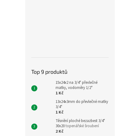
Top 9 produktů
15x24x2 na 3/4" převlečné
matky, vodoměry 1/2"
1 Kč
13x24x3mm do převlečné matky
3/4"
1 Kč
Těsnění ploché bezazbest 3/4"
30x20
topenářské šroubení
2 Kč