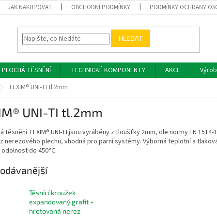
JAK NAKUPOVAT
OBCHODNÍ PODMÍNKY
PODMÍNKY OCHRANY OS
HLEDAT
PLOCHÁ TĚSNĚNÍ
TECHNICKÉ KOMPONENTY
AKCE
Výrob
TEXIM® UNI-TI tl.2mm
IM® UNI-TI tl.2mm
á těsnění TEXIM® UNI-TI jsou vyráběny z tloušťky 2mm, dle normy EN 1514-1.
z nerezového plechu, vhodná pro parní systémy. Výborná teplotní a tlaková
 odolnost do 450°C.
odávanější
Těsnící kroužek
expandovaný grafit +
hrotovaná nerez