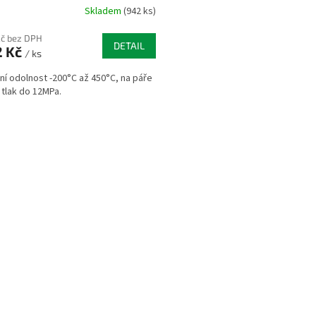
Skladem
(942 ks)
Kč bez DPH
DETAIL
2 Kč
/ ks
ní odolnost -200°C až 450°C, na páře
 tlak do 12MPa.
O
v
l
á
d
a
c
í
p
r
v
k
y
v
ý