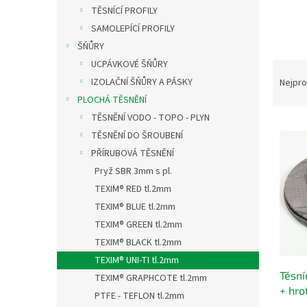
n
TĚSNÍCÍ PROFILY
e
SAMOLEPÍCÍ PROFILY
l
ŠŇŮRY
UCPÁVKOVÉ ŠŇŮRY
Ř
a
IZOLAČNÍ ŠŇŮRY A PÁSKY
Nejpro
z
PLOCHÁ TĚSNĚNÍ
e
TĚSNĚNÍ VODO - TOPO - PLYN
V
n
TĚSNĚNÍ DO ŠROUBENÍ
ý
í
PŘÍRUBOVÁ TĚSNĚNÍ
p
p
i
r
Pryž SBR 3mm s pl.
s
o
TEXIM® RED tl.2mm
p
d
TEXIM® BLUE tl.2mm
r
u
TEXIM® GREEN tl.2mm
o
k
TEXIM® BLACK tl.2mm
d
t
TEXIM® UNI-TI tl.2mm
u
ů
Těsní
k
TEXIM® GRAPHCOTE tl.2mm
+ hro
t
PTFE - TEFLON tl.2mm