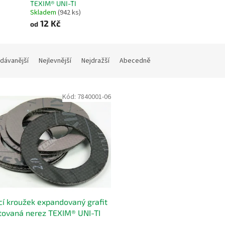
TEXIM® UNI-TI
Skladem
(942 ks)
12 Kč
od
dávanější
Nejlevnější
Nejdražší
Abecedně
Kód:
7840001-06
cí kroužek expandovaný grafit
tovaná nerez TEXIM® UNI-TI