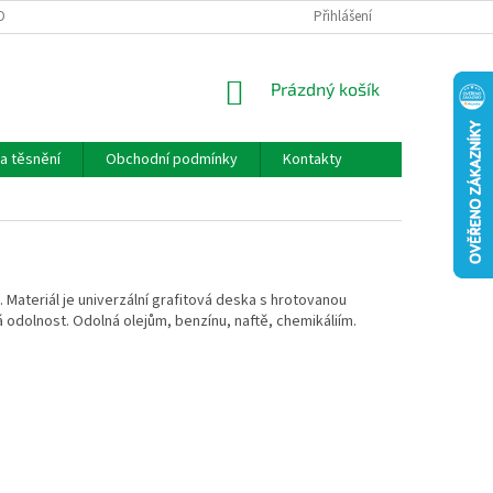
OBNÍCH ÚDAJŮ
Přihlášení
NÁKUPNÍ
Prázdný košík
KOŠÍK
a těsnění
Obchodní podmínky
Kontakty
 Materiál je univerzální grafitová deska s hrotovanou
 odolnost. Odolná olejům, benzínu, naftě, chemikáliím.