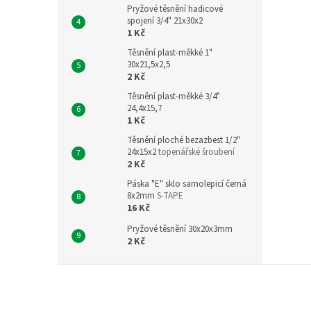
Pryžové těsnění hadicové
spojení 3/4" 21x30x2
1 Kč
Těsnění plast-měkké 1"
30x21,5x2,5
2 Kč
Těsnění plast-měkké 3/4"
24,4x15,7
1 Kč
Těsnění ploché bezazbest 1/2"
24x15x2
topenářské šroubení
2 Kč
Páska "E" sklo samolepicí černá
8x2mm
S-TAPE
16 Kč
Pryžové těsnění 30x20x3mm
2 Kč
Z
á
p