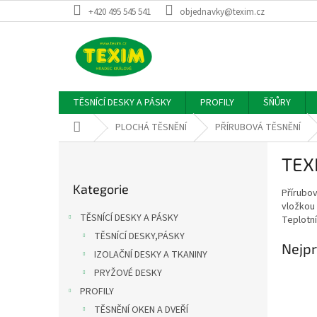
Přejít
+420 495 545 541
objednavky@texim.cz
na
obsah
TĚSNÍCÍ DESKY A PÁSKY
PROFILY
ŠŇŮRY
Domů
PLOCHÁ TĚSNĚNÍ
PŘÍRUBOVÁ TĚSNĚNÍ
P
TEX
o
Přeskočit
s
Kategorie
kategorie
Přírubov
t
vložkou 
r
TĚSNÍCÍ DESKY A PÁSKY
Teplotní
a
TĚSNÍCÍ DESKY,PÁSKY
n
Nejpr
IZOLAČNÍ DESKY A TKANINY
n
í
PRYŽOVÉ DESKY
p
PROFILY
a
TĚSNĚNÍ OKEN A DVEŘÍ