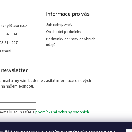
Informace pro vás
Jak nakupovat
navky
@
texim.cz
Obchodní podmínky
95 545 541
Podmínky ochrany osobních
03 814 227
údajů
esneni
 newsletter
 e-mail a my vám budeme zasílat informace o nových
 na našem e-shopu.
e-mailu souhlasíte s
podmínkami ochrany osobních
ÁSIT SE