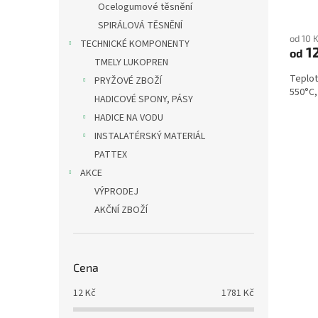
ů
Ocelogumové těsnění
SPIRÁLOVÁ TĚSNĚNÍ
od 10 
TECHNICKÉ KOMPONENTY
1
od
TMELY LUKOPREN
Teplot
PRYŽOVÉ ZBOŽÍ
550°C,
HADICOVÉ SPONY, PÁSY
HADICE NA VODU
INSTALATÉRSKÝ MATERIÁL
PATTEX
AKCE
VÝPRODEJ
AKČNÍ ZBOŽÍ
Cena
12
Kč
1781
Kč