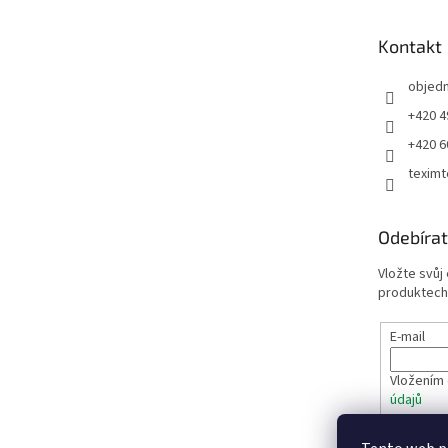
a
t
Kontakt
í
objed
+420 4
+420 6
teximt
Odebírat
Vložte svůj
produktech
E-mail
Vložením 
údajů
PŘIHL