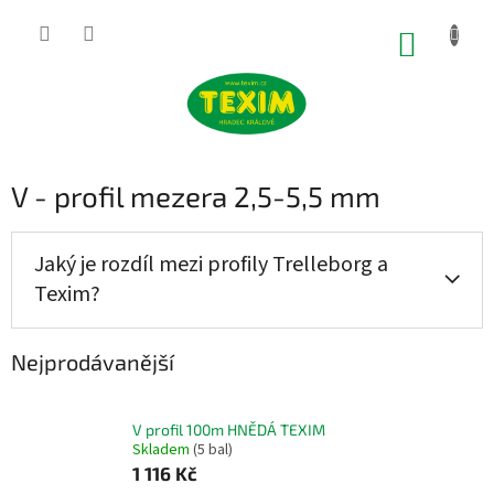
Přejít
na
NÁKUP
obsah
KOŠÍK
V - profil mezera 2,5-5,5 mm
Jaký je rozdíl mezi profily Trelleborg a
Texim?
Nejprodávanější
V profil 100m HNĚDÁ TEXIM
Skladem
(5 bal)
1 116 Kč