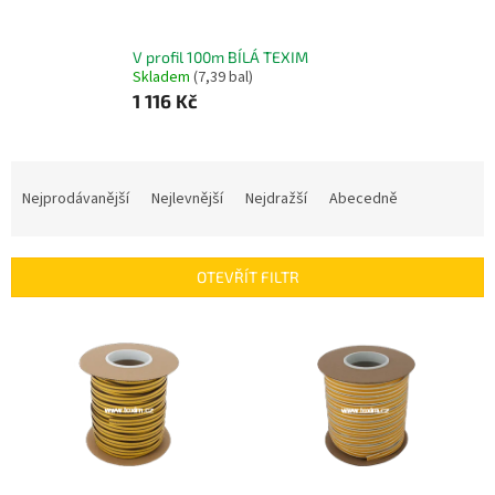
V profil 100m BÍLÁ TEXIM
Skladem
(7,39 bal)
1 116 Kč
Ř
a
Nejprodávanější
Nejlevnější
Nejdražší
Abecedně
z
e
n
OTEVŘÍT FILTR
í
p
V
r
ý
o
p
d
i
u
s
k
p
t
r
ů