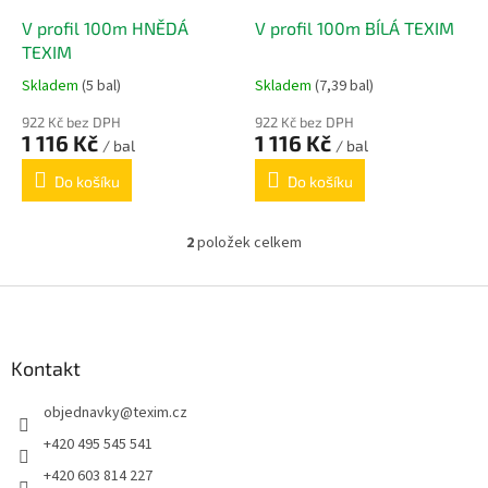
o
d
V profil 100m HNĚDÁ
V profil 100m BÍLÁ TEXIM
u
TEXIM
k
Skladem
(5 bal)
Skladem
(7,39 bal)
t
ů
922 Kč bez DPH
922 Kč bez DPH
1 116 Kč
1 116 Kč
/ bal
/ bal
Do košíku
Do košíku
2
položek celkem
O
v
l
Z
á
á
d
p
a
a
Kontakt
c
t
í
objednavky
@
texim.cz
í
p
r
+420 495 545 541
v
+420 603 814 227
k