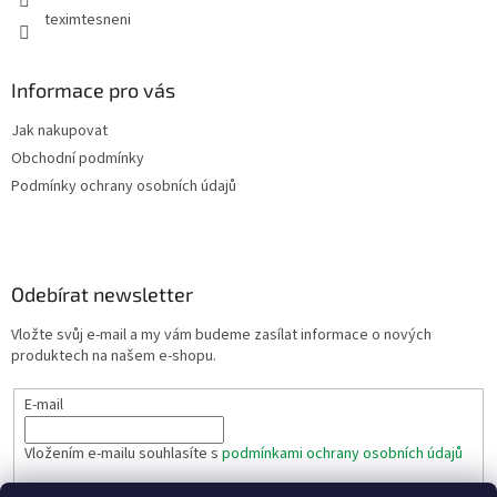
y
teximtesneni
v
ý
p
Informace pro vás
i
s
Jak nakupovat
u
Obchodní podmínky
Podmínky ochrany osobních údajů
Odebírat newsletter
Vložte svůj e-mail a my vám budeme zasílat informace o nových
produktech na našem e-shopu.
E-mail
Vložením e-mailu souhlasíte s
podmínkami ochrany osobních údajů