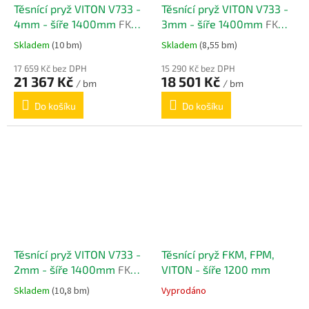
Těsnící pryž VITON V733 -
Těsnící pryž VITON V733 -
4mm - šíře 1400mm
FKM,
3mm - šíře 1400mm
FKM,
FPM
FPM
Skladem
(10 bm)
Skladem
(8,55 bm)
17 659 Kč bez DPH
15 290 Kč bez DPH
21 367 Kč
18 501 Kč
/ bm
/ bm
Do košíku
Do košíku
Těsnící pryž VITON V733 -
Těsnící pryž FKM, FPM,
2mm - šíře 1400mm
FKM,
VITON - šíře 1200 mm
FPM
Skladem
(10,8 bm)
Vyprodáno