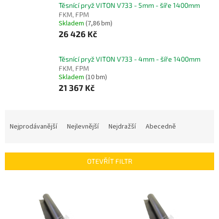
Těsnící pryž VITON V733 - 5mm - šíře 1400mm
FKM, FPM
Skladem
(7,86 bm)
26 426 Kč
Těsnící pryž VITON V733 - 4mm - šíře 1400mm
FKM, FPM
Skladem
(10 bm)
21 367 Kč
Ř
a
Nejprodávanější
Nejlevnější
Nejdražší
Abecedně
z
e
n
OTEVŘÍT FILTR
í
p
V
r
ý
o
p
d
i