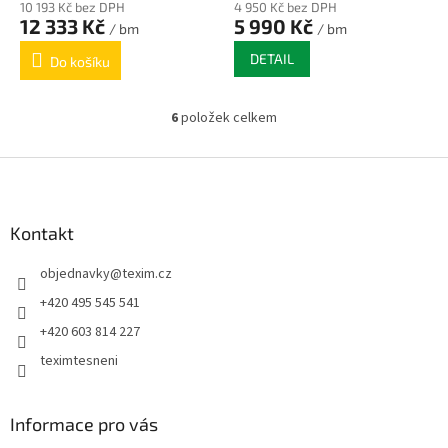
10 193 Kč bez DPH
4 950 Kč bez DPH
12 333 Kč
5 990 Kč
/ bm
/ bm
DETAIL
Do košíku
6
položek celkem
O
v
l
Z
á
á
d
p
a
a
Kontakt
c
t
í
objednavky
@
texim.cz
í
p
r
+420 495 545 541
v
+420 603 814 227
k
y
teximtesneni
v
ý
p
Informace pro vás
i