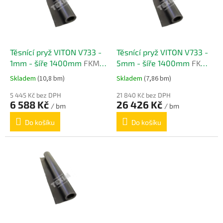
u
s
k
p
t
r
ů
o
d
Těsnící pryž VITON V733 -
Těsnící pryž VITON V733 -
u
1mm - šíře 1400mm
FKM,
5mm - šíře 1400mm
FKM,
k
FPM
FPM
Skladem
(10,8 bm)
Skladem
(7,86 bm)
t
ů
5 445 Kč bez DPH
21 840 Kč bez DPH
6 588 Kč
26 426 Kč
/ bm
/ bm
Do košíku
Do košíku