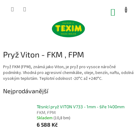
Přejít
na
NÁKUP
obsah
KOŠÍK
Pryž Viton - FKM , FPM
Pryž FKM (FPM), známá jako Viton, je pryž pro vysoce náročné
podmínky. Vhodná pro agresivní chemikálie, oleje, benzín, naftu, odolná
vysokým teplotám. Teplotní odolnost -20°C až +240°C.
Nejprodávanější
Těsnící pryž VITON V733 - 1mm - šíře 1400mm
FKM, FPM
Skladem
(10,8 bm)
6 588 Kč