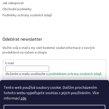
s
Jak nakupovat
u
Obchodní podmínky
Podmínky ochrany osobních údajů
Odebírat newsletter
Vložte svůj e-mail a my vám budeme zasílat informace o nových
produktech na našem e-shopu.
E-mail
Vložením e-mailu souhlasíte s
podmínkami ochrany osobních údajů
PŘIHLÁSIT SE
Tento web používá soubory cookie. Dalším procházením
tohoto webu vyjadřujete souhlas s jejich používáním.. Více
informací
zde
.
Vytvořil Shoptet