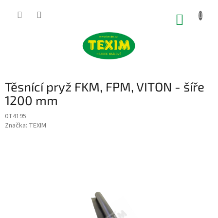
Přejít
na
NÁKUP
obsah
KOŠÍK
Těsnící pryž FKM, FPM, VITON - šíře
1200 mm
0T4195
Značka:
TEXIM