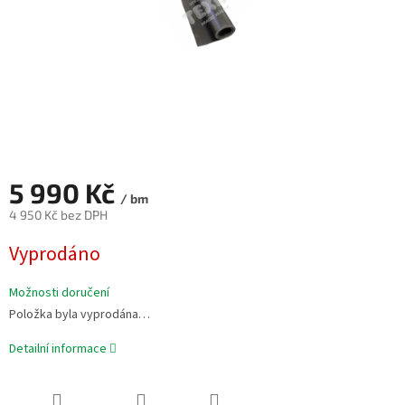
5 990 Kč
/ bm
4 950 Kč bez DPH
Měrná
Vyprodáno
cena:
Možnosti doručení
Položka byla vyprodána…
Detailní informace