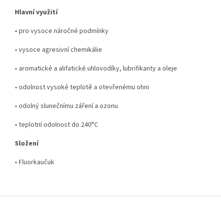
Hlavní využití
• pro vysoce náročné podmínky
• vysoce agresivní chemikálie
• aromatické a alifatické uhlovodíky, lubrifikanty a oleje
• odolnost vysoké teplotě a otevřenému ohni
• odolný slunečnímu záření a ozonu
• teplotní odolnost do 240°C
Složení
• Fluorkaučuk
Z
á