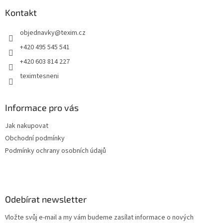
p
a
Kontakt
t
objednavky
@
texim.cz
í
+420 495 545 541
+420 603 814 227
teximtesneni
Informace pro vás
Jak nakupovat
Obchodní podmínky
Podmínky ochrany osobních údajů
Odebírat newsletter
Vložte svůj e-mail a my vám budeme zasílat informace o nových