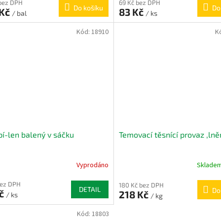
bez DPH
69 Kč bez DPH
Do košíku
Do
 Kč
83 Kč
/ bal
/ ks
Kód:
18910
K
í-len balený v sáčku
Temovací těsnící provaz ,lně
Vyprodáno
Sklade
bez DPH
180 Kč bez DPH
DETAIL
Do
Kč
218 Kč
/ ks
/ kg
Kód:
18803