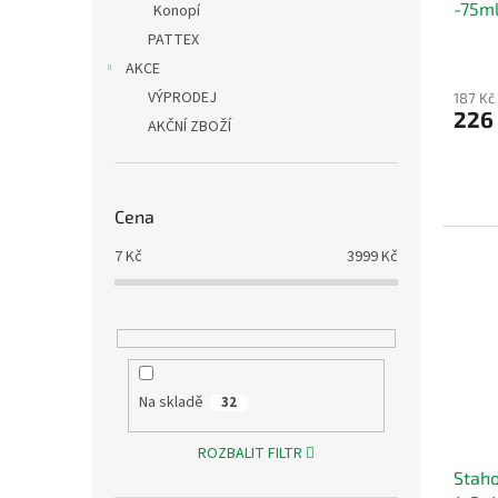
-75m
t
Konopí
ů
PATTEX
AKCE
VÝPRODEJ
187 Kč
226
AKČNÍ ZBOŽÍ
Cena
7
Kč
3999
Kč
Na skladě
32
ROZBALIT FILTR
Staho