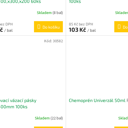
400,x300,x200 60ks
100ks
Skladem
(8 bal)
Sklad
bez DPH
85 Kč bez DPH
Do košíku
Do
Kč
103 Kč
/ bal
/ bal
Kód:
30582
vací vázací pásky
Chemoprén Univerzál 50ml
400mm 100ks
Skladem
(22 bal)
Skla