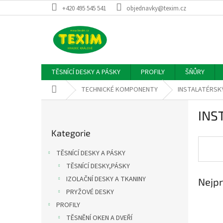
Přejít
+420 495 545 541
objednavky@texim.cz
na
obsah
TĚSNÍCÍ DESKY A PÁSKY
PROFILY
ŠŇŮRY
Domů
TECHNICKÉ KOMPONENTY
INSTALATÉRSK
P
INS
o
Přeskočit
s
Kategorie
kategorie
t
r
TĚSNÍCÍ DESKY A PÁSKY
a
TĚSNÍCÍ DESKY,PÁSKY
n
IZOLAČNÍ DESKY A TKANINY
Nejpr
n
í
PRYŽOVÉ DESKY
p
PROFILY
a
TĚSNĚNÍ OKEN A DVEŘÍ