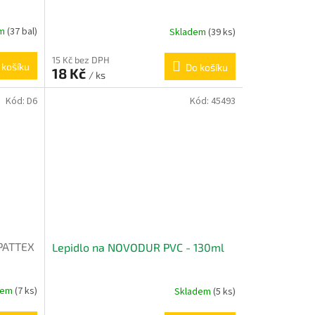
em
(37 bal)
Skladem
(39 ks)
15 Kč bez DPH
 košíku
Do košíku
18 Kč
/ ks
Kód:
D6
Kód:
45493
PATTEX
Lepidlo na NOVODUR PVC - 130ml
dem
(7 ks)
Skladem
(5 ks)