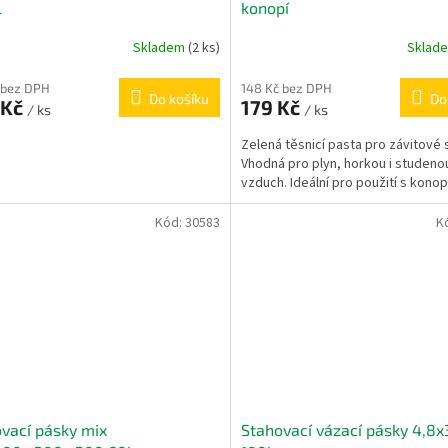
l
konopí
Skladem
(2 ks)
Sklad
 bez DPH
148 Kč bez DPH
Do košíku
Do
 Kč
179 Kč
/ ks
/ ks
Zelená těsnicí pasta pro závitové 
Vhodná pro plyn, horkou i studeno
vzduch. Ideální pro použití s konop
Kód:
30583
K
vací pásky mix
Stahovací vázací pásky 4,