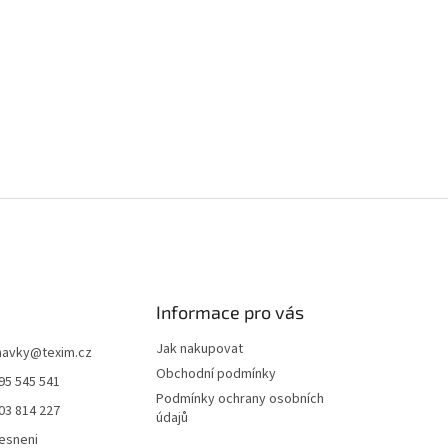
á
o
d
v
a
á
c
n
í
í
p
r
v
k
y
v
ý
p
i
s
u
Informace pro vás
Jak nakupovat
navky
@
texim.cz
Obchodní podmínky
95 545 541
Podmínky ochrany osobních
03 814 227
údajů
esneni