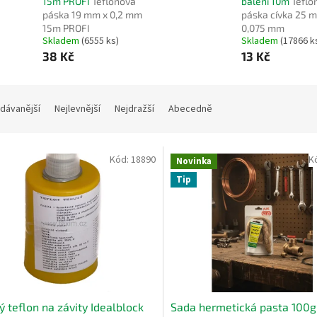
15m PROFI
Teflonová
balení 10m
Teflo
páska 19 mm x 0,2 mm
páska cívka 25 
15m PROFI
0,075 mm
Skladem
(6555 ks)
Skladem
(17866 k
38 Kč
13 Kč
dávanější
Nejlevnější
Nejdražší
Abecedně
Kód:
18890
K
Novinka
Tip
ý teflon na závity Idealblock
Sada hermetická pasta 100g