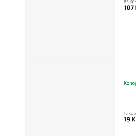
88 Kč 
107
Konop
16 Kč 
19 