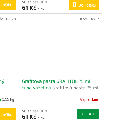
50 Kč bez DPH
 košíku
Do košíku
61 Kč
/ ks
ód:
18870
Kód:
18804
ný
Grafitová pasta GRAFITOL 75 ml
tuba vazelína
Grafitová pasta 75 ml
tuba
m
(195 kg)
Vyprodáno
50 Kč bez DPH
DETAIL
 košíku
61 Kč
/ ks