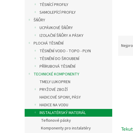
n
TĚSNÍCÍ PROFILY
e
SAMOLEPÍCÍ PROFILY
l
ŠŇŮRY
UCPÁVKOVÉ ŠŇŮRY
IZOLAČNÍ ŠŇŮRY A PÁSKY
Ř
PLOCHÁ TĚSNĚNÍ
a
Nejpro
TĚSNĚNÍ VODO - TOPO - PLYN
z
e
TĚSNĚNÍ DO ŠROUBENÍ
V
n
PŘÍRUBOVÁ TĚSNĚNÍ
ý
í
TECHNICKÉ KOMPONENTY
p
p
TMELY LUKOPREN
i
r
PRYŽOVÉ ZBOŽÍ
s
o
p
d
HADICOVÉ SPONY, PÁSY
r
u
HADICE NA VODU
o
k
INSTALATÉRSKÝ MATERIÁL
d
t
Teflonové pásky
u
ů
Komponenty pro instalatéry
Tekut
k