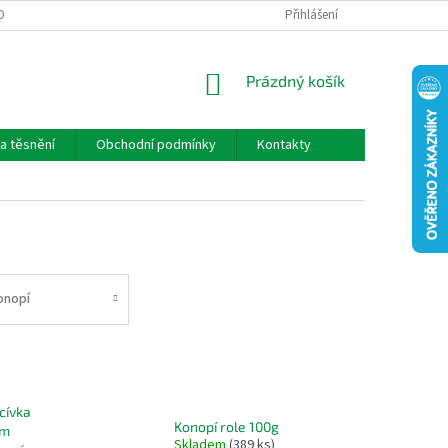
OBNÍCH ÚDAJŮ
Přihlášení
NÁKUPNÍ
Prázdný košík
KOŠÍK
a těsnění
Obchodní podmínky
Kontakty
onopí
cívka
Konopí role 100g
mm
Skladem
(389 ks)