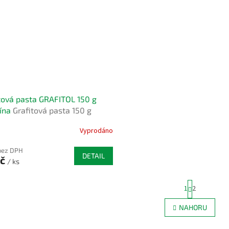
tová pasta GRAFITOL 150 g
lína
Grafitová pasta 150 g
Vyprodáno
bez DPH
DETAIL
Kč
/ ks
S
1
2
t
r
O
NAHORU
á
v
n
l
k