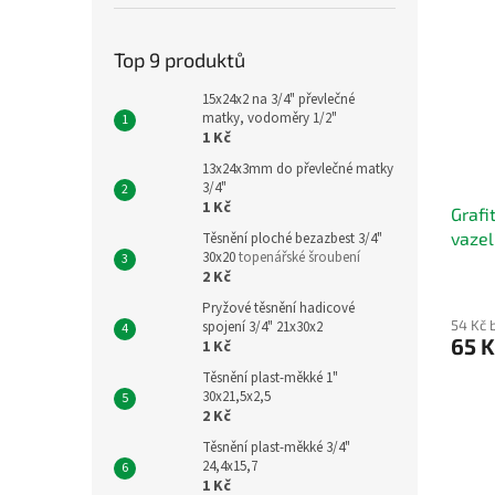
Top 9 produktů
15x24x2 na 3/4" převlečné
matky, vodoměry 1/2"
1 Kč
13x24x3mm do převlečné matky
3/4"
1 Kč
Grafi
vaze
Těsnění ploché bezazbest 3/4"
30x20
topenářské šroubení
2 Kč
Pryžové těsnění hadicové
54 Kč 
spojení 3/4" 21x30x2
65 
1 Kč
Těsnění plast-měkké 1"
30x21,5x2,5
2 Kč
Těsnění plast-měkké 3/4"
24,4x15,7
1 Kč