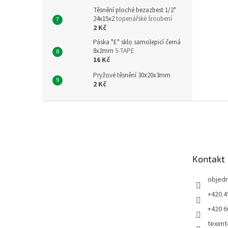
Těsnění ploché bezazbest 1/2"
24x15x2
topenářské šroubení
2 Kč
Páska "E" sklo samolepicí černá
8x2mm
S-TAPE
16 Kč
Pryžové těsnění 30x20x3mm
2 Kč
Z
á
p
a
t
Kontakt
í
objed
+420 4
+420 6
teximt