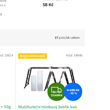
nová
58 Kč
mm x
s)
37
položek celkem
ód:
18814
Kód:
34846
Nejprodávanejší
Z
4 490 Kč
–10 %
ZDARMA
D
 + 50g
Multifunkční hliníkový žebřík 4x4