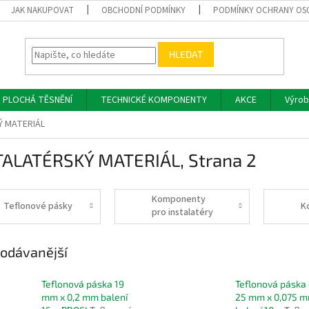
JAK NAKUPOVAT
OBCHODNÍ PODMÍNKY
PODMÍNKY OCHRANY OS
HLEDAT
PLOCHÁ TĚSNĚNÍ
TECHNICKÉ KOMPONENTY
AKCE
Výrob
Ý MATERIÁL
TALATÉRSKÝ MATERIÁL
, Strana 2
Komponenty
Teflonové pásky
K
pro instalatéry
odávanější
Teflonová páska 19
Teflonová páska 
mm x 0,2 mm balení
25 mm x 0,075 