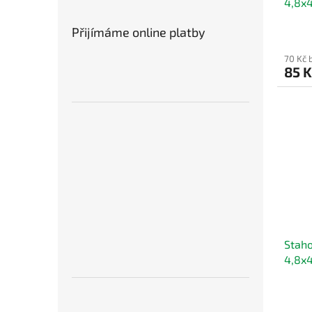
4,8x
Přijímáme online platby
70 Kč 
85 
Staho
4,8x