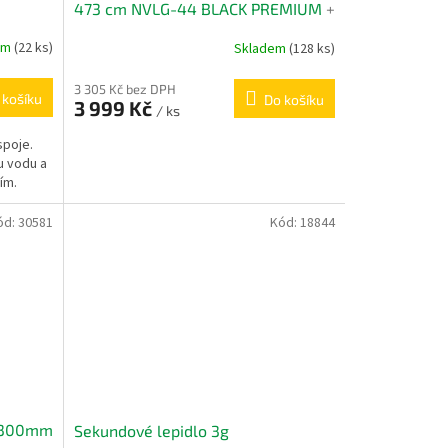
A
473 cm NVLG-44 BLACK PREMIUM
+
kolečka + 2 podlážky
R
em
(22 ks)
Skladem
(128 ks)
M
3 305 Kč bez DPH
 košíku
Do košíku
3 999 Kč
/ ks
A
spoje.
u vodu a
ím.
ód:
30581
Kód:
18844
8x300mm
Sekundové lepidlo 3g