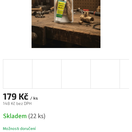
179 Kč
/ ks
148 Kč bez DPH
Měrná
Skladem
(22 ks)
cena:
Možnosti doručení