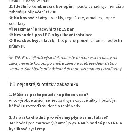
těsnění bez vytvrdnutí
🧵
Ideální v kombinaci s konopím
– pasta usnadňuje montáž a
zabraňuje připečení závitu
🛠️
Na kovové závity
– ventily, regulátory, armatury, topné
soustavy
💨
Maximální pracovní tlak 15 bar
🚫
Nevhodné pro LPG a kyslíkové instalace
♻️
Bez škodlivých látek
– bezpečné použití v domácnostech i
průmyslu
💡
TIP: Pro nejlepší výsledek naneste tenkou vrstvu pasty na
závit, navinťe konopí po směru závitu a přetřete další slabou
vrstvou. Spoj bude při následné demontáži snadno povolitelný.
❓ 3 nejčastější otázky zákazníků
1. Může se pasta použít na pitnou vodu?
Ano, výrobce uvádí, že neobsahuje škodlivé látky. Použití je
běžné i u rozvodů studené a teplé vody.
2. Je pasta vhodná pro všechny plynové instalace?
Je vhodná pro metanový (zemní) plyn.
Není vhodná pro LPG a
kyslíkové systémy.