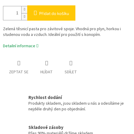
Přidat do košíku
Zelená těsnicí pasta pro závitové spoje. Vhodná pro plyn, horkou i
studenou vodu a vzduch. Ideální pro použití s konopím.
Detailní informace
ZEPTAT SE
HLÍDAT
SDÍLET
Rychlost dodání
Produkty skladem, jsou skladem u nás a odesíláme je
nejdéle druhý den po objednání.
Skladové zásoby
Přes 90% materiálů držíme skladem.