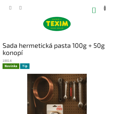
Přejít
na
NÁKUP
obsah
KOŠÍK
Sada hermetická pasta 100g + 50g
konopí
18814
Novinka
Tip