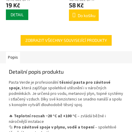
19 Kč
58 Kč
DETAIL
Do košíku
ZOBRAZIT VŠECHNY SOUVISEJÍCÍ PRODUKTY
Popis
Detailní popis produktu
Pasta Verde je profesionální
těsnicí pasta pro závitové
spoje
, která zajišťuje spolehlivé utěsnění i v náročných
podmínkách. Je určená pro vodu, metanový plyn, topné systémy
i stlačený vzduch. Díky své konzistenci se snadno nanáší a spolu
s konopím vytváří dlouhodobě těsný spoj.
🔥
Teplotní rozsah −20 °C až +100 °C
– zvládá běžné i
náročnější instalace
🔩
Pro závitové spoje v plynu, vodě a topení
– spolehlivé