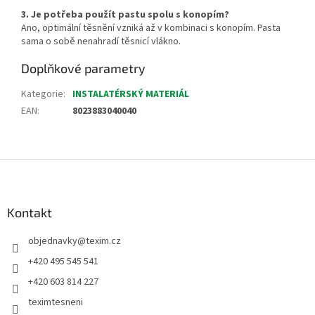
3. Je potřeba použít pastu spolu s konopím?
Ano, optimální těsnění vzniká až v kombinaci s konopím. Pasta
sama o sobě nenahradí těsnicí vlákno.
Doplňkové parametry
Kategorie
:
INSTALATÉRSKÝ MATERIÁL
EAN
:
8023883040040
Z
á
p
a
Kontakt
t
objednavky
@
texim.cz
í
+420 495 545 541
+420 603 814 227
teximtesneni