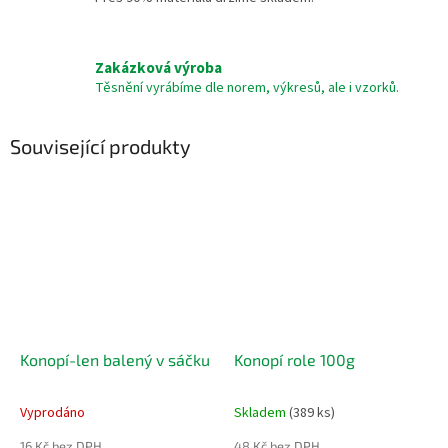
Zakázková výroba
Těsnění vyrábíme dle norem, výkresů, ale i vzorků.
Související produkty
Konopí-len balený v sáčku
Konopí role 100g
Vyprodáno
Skladem
(389 ks)
16 Kč bez DPH
48 Kč bez DPH