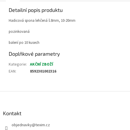
Detailní popis produktu
Hadicová spona lehčená š.8mm, 10-20mm
pozinkovaná
balení po 10 kusech
Doplňkové parametry
Kategorie
:
AKČNÍ ZBOŽÍ
EAN
:
8592301002316
Z
á
p
a
Kontakt
t
objednavky
@
texim.cz
í