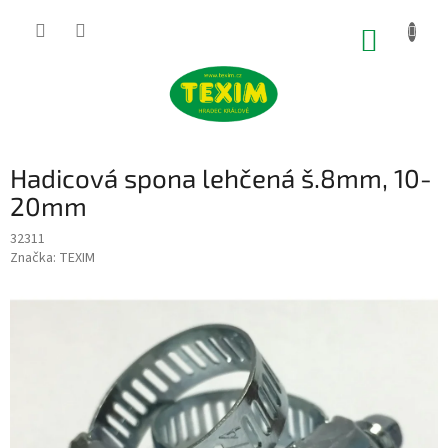
Přejít
na
NÁKUP
obsah
KOŠÍK
Hadicová spona lehčená š.8mm, 10-
20mm
32311
Značka:
TEXIM