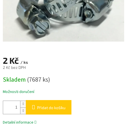
2 Kč
/ ks
2 Kč bez DPH
Měrná
Skladem
(7687 ks)
cena:
Možnosti doručení
Přidat do košíku
Detailní informace