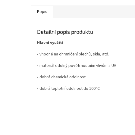
Popis
Detailní popis produktu
Hlavní využití
• vhodné na ohraničení plechů, skla, atd.
• materiál odolný povětrnostním vlivům a UV
• dobrá chemická odolnost
• dobrá teplotní odolnost do 100°C
Z
á
p