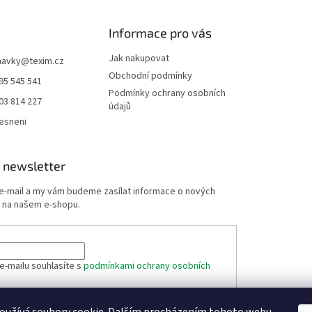
Informace pro vás
Jak nakupovat
navky
@
texim.cz
Obchodní podmínky
95 545 541
Podmínky ochrany osobních
03 814 227
údajů
esneni
 newsletter
 e-mail a my vám budeme zasílat informace o nových
 na našem e-shopu.
e-mailu souhlasíte s
podmínkami ochrany osobních
ÁSIT SE