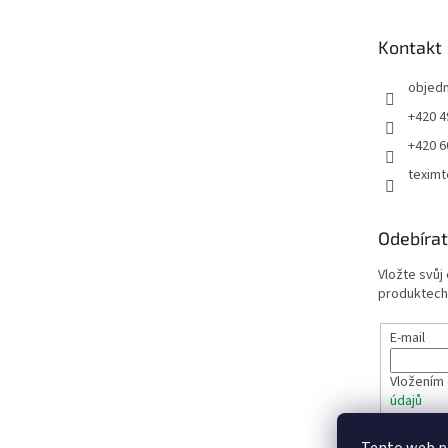
a
t
Kontakt
í
objed
+420 4
+420 6
teximt
Odebírat
Vložte svůj
produktech
E-mail
Vložením 
údajů
PŘIHL