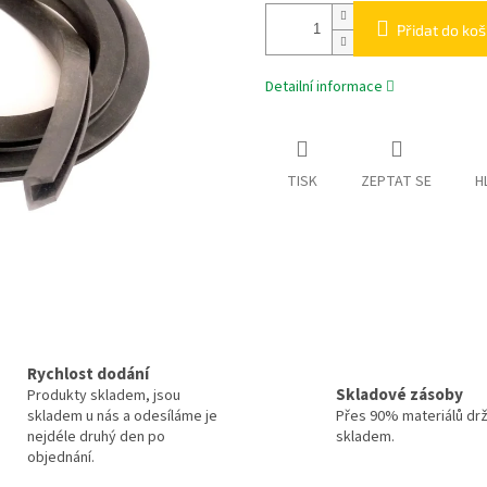
Přidat do koš
Detailní informace
TISK
ZEPTAT SE
H
Rychlost dodání
Skladové zásoby
Produkty skladem, jsou
skladem u nás a odesíláme je
Přes 90% materiálů dr
nejdéle druhý den po
skladem.
objednání.