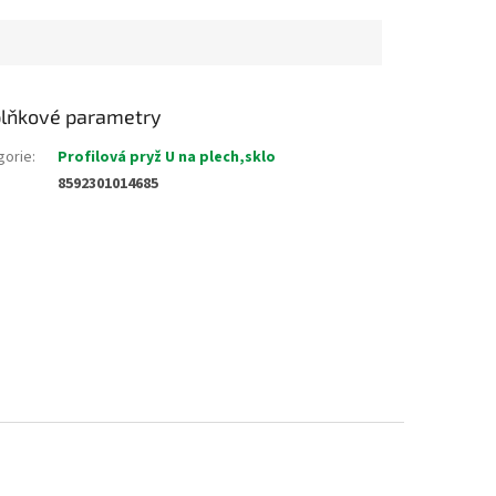
lňkové parametry
gorie
:
Profilová pryž U na plech,sklo
8592301014685