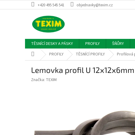
Přejít
+420 495 545 541
objednavky@texim.cz
na
obsah
TĚSNÍCÍ DESKY A PÁSKY
PROFILY
ŠŇŮRY
Domů
PROFILY
TĚSNÍCÍ PROFILY
Profilová 
Lemovka profil U 12x12x6mm
Značka:
TEXIM