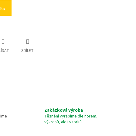
íku
LÍDAT
SDÍLET
Zakázková výroba
žíme
Těsnění vyrábíme dle norem,
výkresů, ale i vzorků.