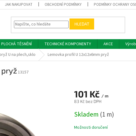
JAK NAKUPOVAT
OBCHODNÍ PODMÍNKY
PODMÍNKY OCHRANY OS
HLEDAT
PLOCHÁ TĚSNĚNÍ
TECHNICKÉ KOMPONENTY
AKCE
Výrob
pryž U na plech,sklo
Lemovka profil U 12x12x6mm pryž
 pryž
13157
101 Kč
/ m
83 Kč bez DPH
Měrná
Skladem
(1 m)
cena:
Možnosti doručení