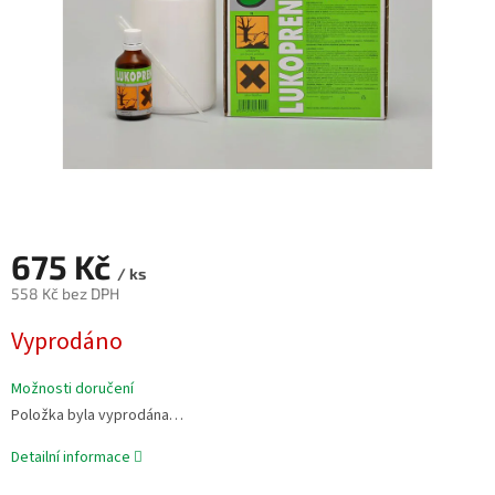
675 Kč
/ ks
558 Kč bez DPH
Měrná
Vyprodáno
cena:
Možnosti doručení
Položka byla vyprodána…
Detailní informace