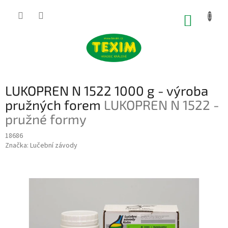
Přejít
na
NÁKUP
obsah
KOŠÍK
LUKOPREN N 1522 1000 g - výroba
pružných forem
LUKOPREN N 1522 -
pružné formy
18686
Značka:
Lučební závody