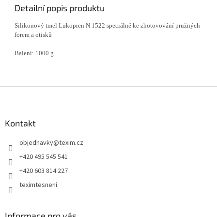
Detailní popis produktu
Silikonový tmel Lukopren N 1522 speciálně ke zhotovování pružných
forem a otisků
Balení: 1000 g
Z
á
p
a
Kontakt
t
objednavky
@
texim.cz
í
+420 495 545 541
+420 603 814 227
teximtesneni
Informace pro vás