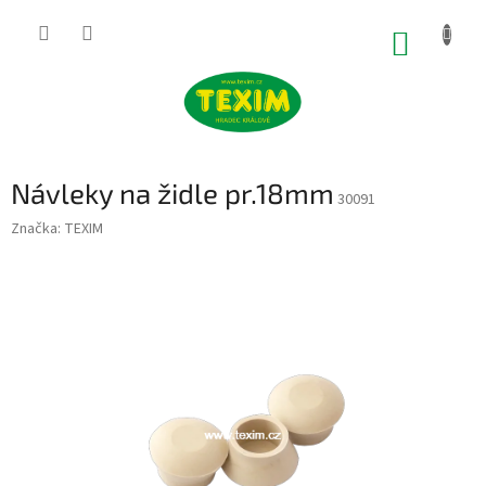
Přejít
na
NÁKUP
obsah
KOŠÍK
Návleky na židle pr.18mm
30091
Značka:
TEXIM