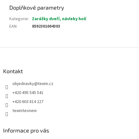
Doplňkové parametry
Kategorie
:
Zarážky dveří, návleky holí
EAN
:
8592301004303
Z
á
p
a
Kontakt
t
objednavky
@
texim.cz
í
+420 495 545 541
+420 603 814 227
teximtesneni
Informace pro vás