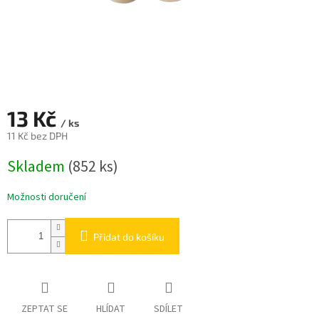
13 Kč
/ ks
11 Kč bez DPH
Měrná
Skladem
(852 ks)
cena:
Možnosti doručení
Přidat do košíku
ZEPTAT SE
HLÍDAT
SDÍLET