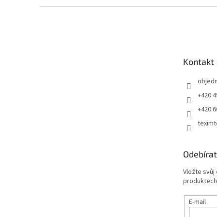
Z
á
p
a
t
Kontakt
í
objed
+420 4
+420 6
teximt
Odebírat
Vložte svůj
produktech
E-mail