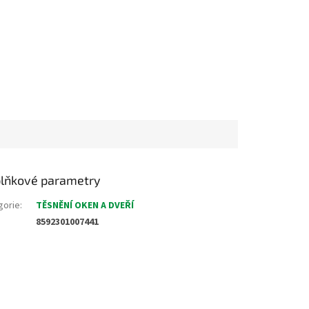
lňkové parametry
gorie
:
TĚSNĚNÍ OKEN A DVEŘÍ
8592301007441