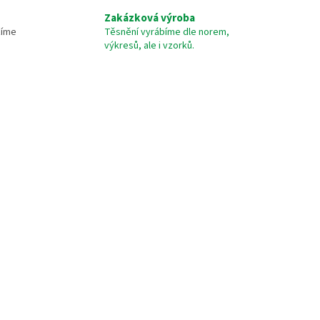
Zakázková výroba
žíme
Těsnění vyrábíme dle norem,
výkresů, ale i vzorků.