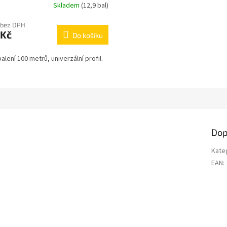
Skladem
(12,9 bal)
 bez DPH
 Kč
Do košíku
alení 100 metrů, univerzální profil.
Dop
Kate
EAN
: