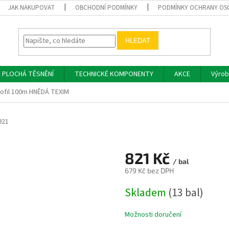
JAK NAKUPOVAT
OBCHODNÍ PODMÍNKY
PODMÍNKY OCHRANY OS
HLEDAT
PLOCHÁ TĚSNĚNÍ
TECHNICKÉ KOMPONENTY
AKCE
Výrob
rofil 100m HNĚDÁ TEXIM
921
821 Kč
/ bal
679 Kč bez DPH
Měrná
Skladem
(13 bal)
cena:
Možnosti doručení