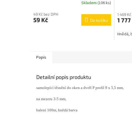
Skladem
(106 ks)
49 Kč bez DPH
1 469 Kč
59 Kč
1 777
Do košíku
Hnědá, b
Popis
Detailní popis produktu
samolepící těsnění do oken a dveří P profil 9 x 5,5 mm,
na mezeru 3-5 mm,
balení 100m, hnědá barva