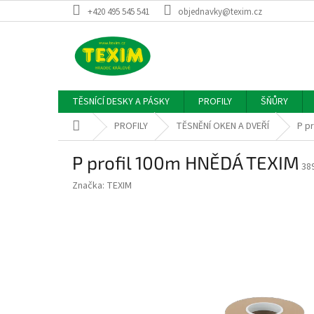
Přejít
+420 495 545 541
objednavky@texim.cz
na
obsah
TĚSNÍCÍ DESKY A PÁSKY
PROFILY
ŠŇŮRY
Domů
PROFILY
TĚSNĚNÍ OKEN A DVEŘÍ
P p
P profil 100m HNĚDÁ TEXIM
38
Značka:
TEXIM