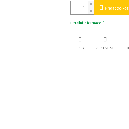
Přidat do koš
Detailní informace
TISK
ZEPTAT SE
H