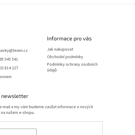
Informace pro vás
Jak nakupovat
navky
@
texim.cz
Obchodní podmínky
95 545 541
Podmínky ochrany osobních
03 814 227
údajů
esneni
 newsletter
 e-mail a my vám budeme zasílat informace o nových
 na našem e-shopu.