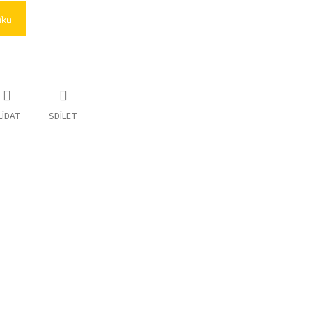
íku
LÍDAT
SDÍLET