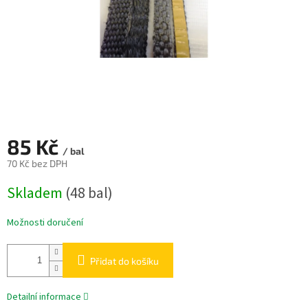
85 Kč
/ bal
70 Kč bez DPH
Měrná
Skladem
(48 bal)
cena:
Možnosti doručení
Přidat do košíku
Detailní informace