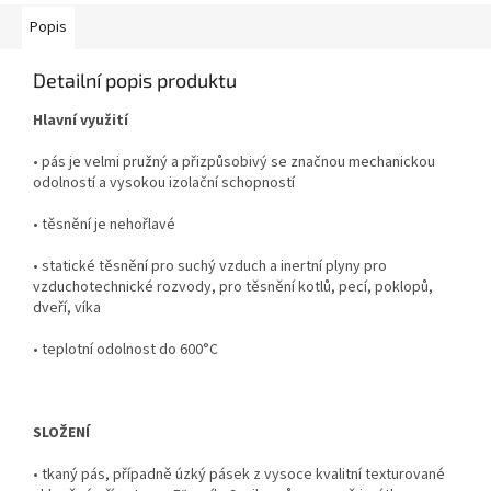
Popis
Detailní popis produktu
Hlavní využití
• pás je velmi pružný a přizpůsobivý se značnou mechanickou
odolností a vysokou izolační schopností
• těsnění je nehořlavé
• statické těsnění pro suchý vzduch a inertní plyny pro
vzduchotechnické rozvody, pro těsnění kotlů, pecí, poklopů,
dveří, víka
• teplotní odolnost do 600°C
SLOŽENÍ
• tkaný pás, případně úzký pásek z vysoce kvalitní texturované