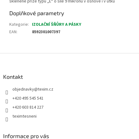
skleněné příze typu „E“ o síle 9 mikronů v osnově i v útku
Doplňkové parametry
Kategorie
:
IZOLAČNÍ ŠŇŮRY A PÁSKY
EAN
:
8592301007397
Z
á
p
a
Kontakt
t
objednavky
@
texim.cz
í
+420 495 545 541
+420 603 814 227
teximtesneni
Informace pro vás