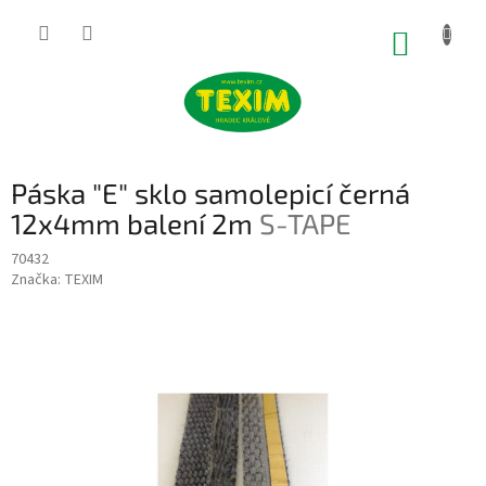
Přejít
na
NÁKUP
obsah
KOŠÍK
Páska "E" sklo samolepicí černá
12x4mm balení 2m
S-TAPE
70432
Značka:
TEXIM