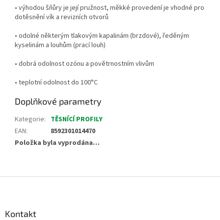
• výhodou šňůry je její pružnost, měkké provedení je vhodné pro
dotěsnění vík a revizních otvorů
• odolné některým tlakovým kapalinám (brzdové), ředěným
kyselinám a louhům (prací louh)
• dobrá odolnost ozónu a povětrnostním vlivům
• teplotní odolnost do 100°C
Doplňkové parametry
Kategorie
:
TĚSNÍCÍ PROFILY
EAN
:
8592301014470
Položka byla vyprodána…
Z
á
p
a
Kontakt