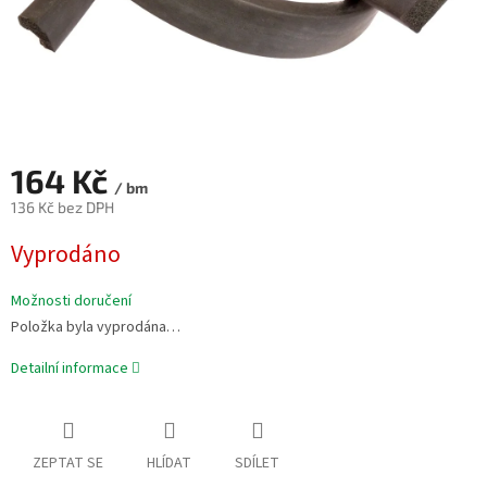
164 Kč
/ bm
136 Kč bez DPH
Měrná
Vyprodáno
cena:
Možnosti doručení
Položka byla vyprodána…
Detailní informace
ZEPTAT SE
HLÍDAT
SDÍLET