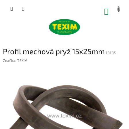
Přejít
na
NÁKUP
obsah
KOŠÍK
Profil mechová pryž 15x25mm
13135
Značka:
TEXIM