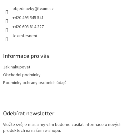
t
objednavky
@
texim.cz
í
+420 495 545 541
+420 603 814 227
teximtesneni
Informace pro vás
Jak nakupovat
Obchodní podmínky
Podmínky ochrany osobních údajů
Odebírat newsletter
Vložte svůj e-mail a my vám budeme zasílat informace o nových
produktech na našem e-shopu.