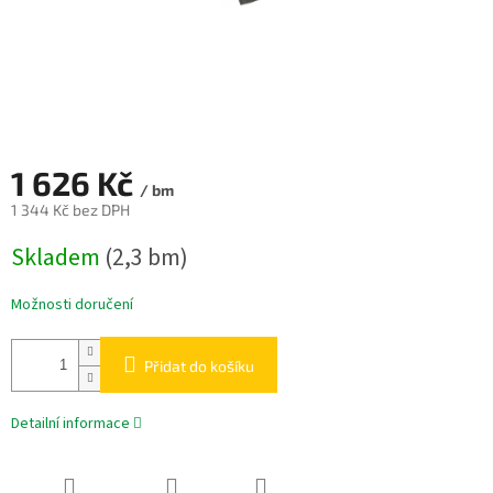
1 626 Kč
/ bm
1 344 Kč bez DPH
Měrná
Skladem
(2,3 bm)
cena:
Možnosti doručení
Přidat do košíku
Detailní informace