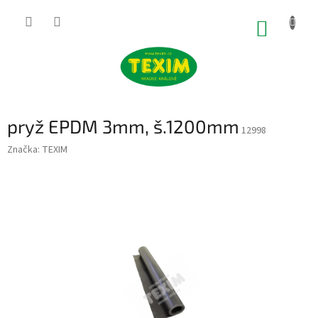
Přejít
na
NÁKUP
obsah
KOŠÍK
pryž EPDM 3mm, š.1200mm
12998
Značka:
TEXIM