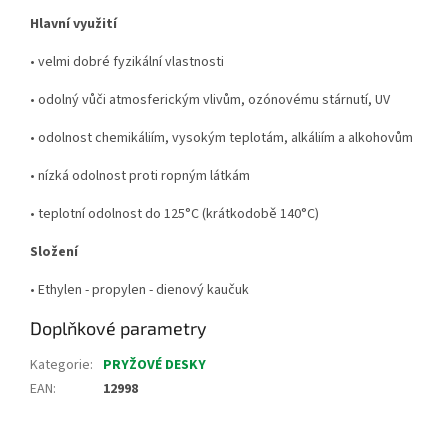
Hlavní využití
• velmi dobré fyzikální vlastnosti
• odolný vůči atmosferickým vlivům, ozónovému stárnutí, UV
• odolnost chemikáliím, vysokým teplotám, alkáliím a alkohovům
• nízká odolnost proti ropným látkám
• teplotní odolnost do 125°C (krátkodobě 140°C)
Složení
• Ethylen - propylen - dienový kaučuk
Doplňkové parametry
Kategorie
:
PRYŽOVÉ DESKY
EAN
:
12998