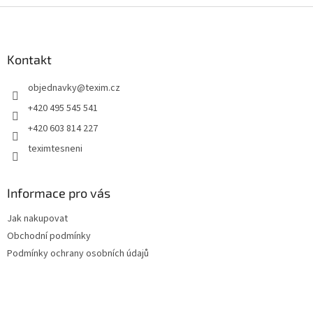
Z
á
p
a
Kontakt
t
objednavky
@
texim.cz
í
+420 495 545 541
+420 603 814 227
teximtesneni
Informace pro vás
Jak nakupovat
Obchodní podmínky
Podmínky ochrany osobních údajů