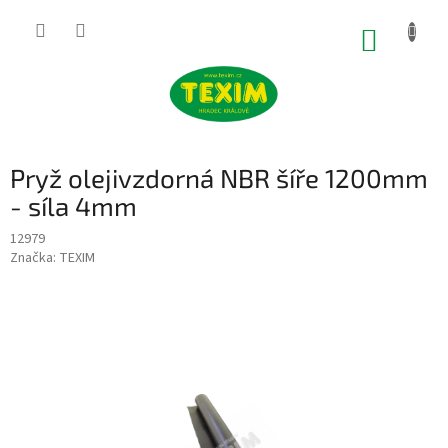
Přejít
na
NÁKUP
obsah
KOŠÍK
Pryž olejivzdorná NBR šíře 1200mm
- síla 4mm
12979
Značka:
TEXIM