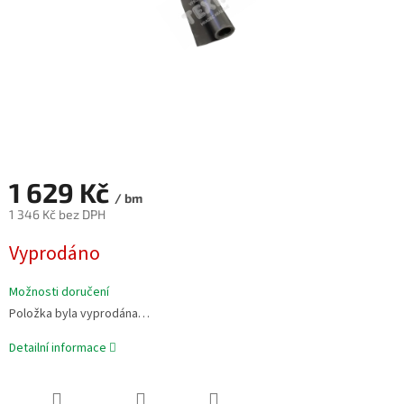
1 629 Kč
/ bm
1 346 Kč bez DPH
Měrná
Vyprodáno
cena:
Možnosti doručení
Položka byla vyprodána…
Detailní informace