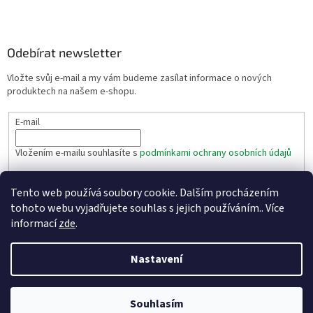
Odebírat newsletter
Vložte svůj e-mail a my vám budeme zasílat informace o nových
produktech na našem e-shopu.
E-mail
Vložením e-mailu souhlasíte s
podmínkami ochrany osobních údajů
PŘIHLÁSIT SE
Tento web používá soubory cookie. Dalším procházením
tohoto webu vyjadřujete souhlas s jejich používáním.. Více
informací
zde
.
Vytvořil Shoptet
Nastavení
Copyright 2026
Eshop těsnění - Texim s.r.o.
. Všechna práva
vyhrazena.
Souhlasím