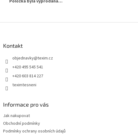
Položka byla vyprodána…
Z
á
p
a
Kontakt
t
objednavky
@
texim.cz
í
+420 495 545 541
+420 603 814 227
teximtesneni
Informace pro vás
Jak nakupovat
Obchodní podmínky
Podmínky ochrany osobních údajů