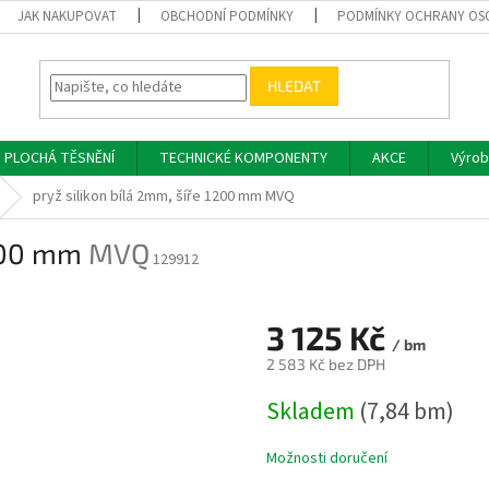
JAK NAKUPOVAT
OBCHODNÍ PODMÍNKY
PODMÍNKY OCHRANY OS
HLEDAT
PLOCHÁ TĚSNĚNÍ
TECHNICKÉ KOMPONENTY
AKCE
Výrob
pryž silikon bílá 2mm, šíře 1200 mm
MVQ
1200 mm
MVQ
129912
3 125 Kč
/ bm
2 583 Kč bez DPH
Měrná
Skladem
(7,84 bm)
cena:
Možnosti doručení