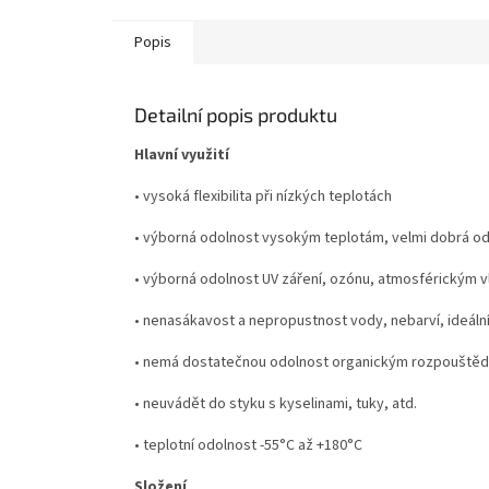
Popis
Detailní popis produktu
Hlavní využití
• vysoká flexibilita při nízkých teplotách
• výborná odolnost vysokým teplotám, velmi dobrá o
• výborná odolnost UV záření, ozónu, atmosférickým vl
• nenasákavost a nepropustnost vody, nebarví, ideální 
• nemá dostatečnou odolnost organickým rozpouštědl
• neuvádět do styku s kyselinami, tuky, atd.
• teplotní odolnost -55°C až +180°C
Složení