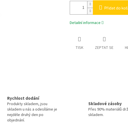
Přidat do koš
Detailní informace
TISK
ZEPTAT SE
H
Rychlost dodání
Skladové zásoby
Produkty skladem, jsou
skladem u nás a odesíláme je
Přes 90% materiálů dr
nejdéle druhý den po
skladem.
objednání.