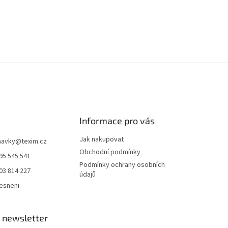
Informace pro vás
Jak nakupovat
navky
@
texim.cz
Obchodní podmínky
95 545 541
Podmínky ochrany osobních
03 814 227
údajů
esneni
 newsletter