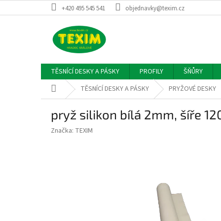
Přejít
+420 495 545 541
objednavky@texim.cz
na
obsah
TĚSNÍCÍ DESKY A PÁSKY
PROFILY
ŠŇŮRY
Domů
TĚSNÍCÍ DESKY A PÁSKY
PRYŽOVÉ DESKY
pryž silikon bílá 2mm, šíře 
Značka:
TEXIM