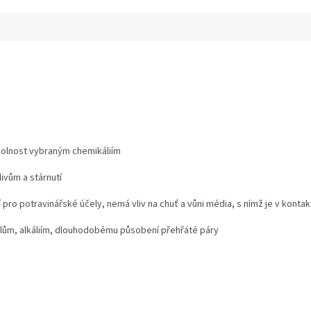
dolnost vybraným chemikáliím
ivům a stárnutí
pro potravinářské účely, nemá vliv na chuť a vůni média, s nímž je v kontak
ům, alkáliím, dlouhodobému působení přehřáté páry