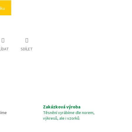
íku
LÍDAT
SDÍLET
Zakázková výroba
žíme
Těsnění vyrábíme dle norem,
výkresů, ale i vzorků.