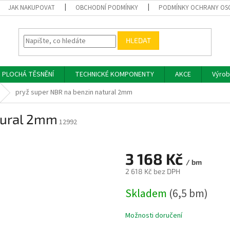
JAK NAKUPOVAT
OBCHODNÍ PODMÍNKY
PODMÍNKY OCHRANY OS
HLEDAT
PLOCHÁ TĚSNĚNÍ
TECHNICKÉ KOMPONENTY
AKCE
Výrob
pryž super NBR na benzin natural 2mm
tural 2mm
12992
3 168 Kč
/ bm
2 618 Kč bez DPH
Měrná
Skladem
(6,5 bm)
cena:
Možnosti doručení