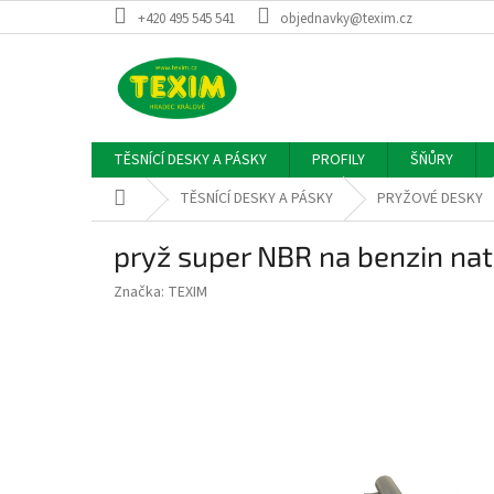
Přejít
+420 495 545 541
objednavky@texim.cz
na
obsah
TĚSNÍCÍ DESKY A PÁSKY
PROFILY
ŠŇŮRY
Domů
TĚSNÍCÍ DESKY A PÁSKY
PRYŽOVÉ DESKY
pryž super NBR na benzin na
Značka:
TEXIM