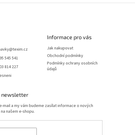
Informace pro vás
Jak nakupovat
navky
@
texim.cz
Obchodní podmínky
95 545 541
Podmínky ochrany osobních
03 814 227
údajů
esneni
 newsletter
 e-mail a my vám budeme zasílat informace o nových
 na našem e-shopu.