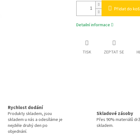
Přidat do koš
Detailní informace
TISK
ZEPTAT SE
H
Rychlost dodání
Skladové zásoby
Produkty skladem, jsou
skladem u nás a odesíláme je
Přes 90% materiálů dr
nejdéle druhý den po
skladem.
objednání.