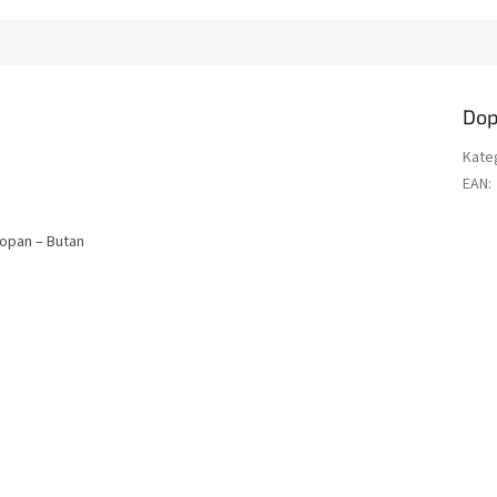
Dop
Kate
EAN
:
Propan – Butan