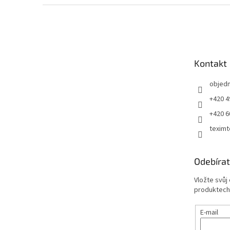
Z
á
p
a
t
Kontakt
í
objed
+420 4
+420 6
teximt
Odebírat
Vložte svůj
produktech
E-mail