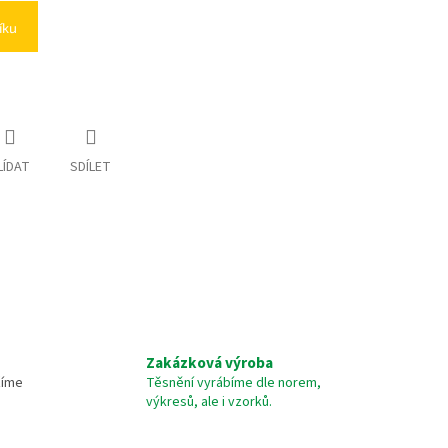
íku
LÍDAT
SDÍLET
Zakázková výroba
žíme
Těsnění vyrábíme dle norem,
výkresů, ale i vzorků.