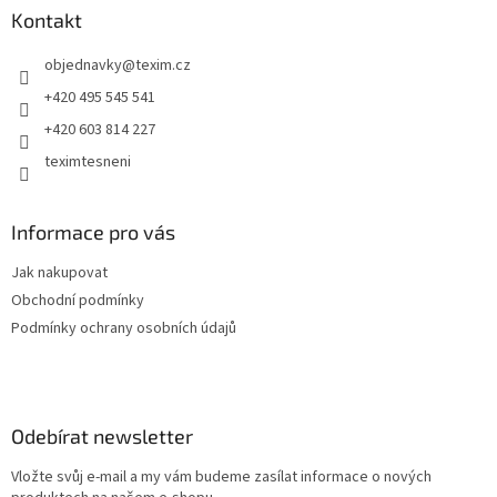
a
Kontakt
t
objednavky
@
texim.cz
í
+420 495 545 541
+420 603 814 227
teximtesneni
Informace pro vás
Jak nakupovat
Obchodní podmínky
Podmínky ochrany osobních údajů
Odebírat newsletter
Vložte svůj e-mail a my vám budeme zasílat informace o nových