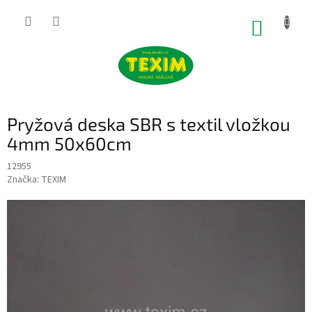
Přejít
na
NÁKUP
obsah
KOŠÍK
Pryžová deska SBR s textil vložkou
4mm 50x60cm
12955
Značka:
TEXIM