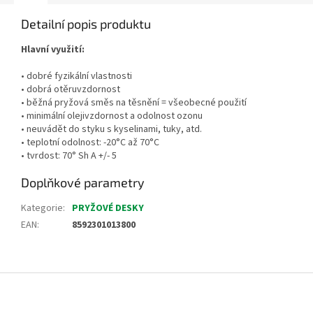
Detailní popis produktu
Hlavní využití:
• dobré fyzikální vlastnosti
• dobrá otěruvzdornost
• běžná pryžová směs na těsnění = všeobecné použití
• minimální olejivzdornost a odolnost ozonu
• neuvádět do styku s kyselinami, tuky, atd.
• teplotní odolnost: -20°C až 70°C
• tvrdost: 70° Sh A +/- 5
Doplňkové parametry
Kategorie
:
PRYŽOVÉ DESKY
EAN
:
8592301013800
Z
á
p