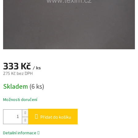
333 Kč
/ ks
275 Kč bez DPH
Měrná
Skladem
(6 ks)
cena:
Možnosti doručení
Přidat do košíku
Detailní informace