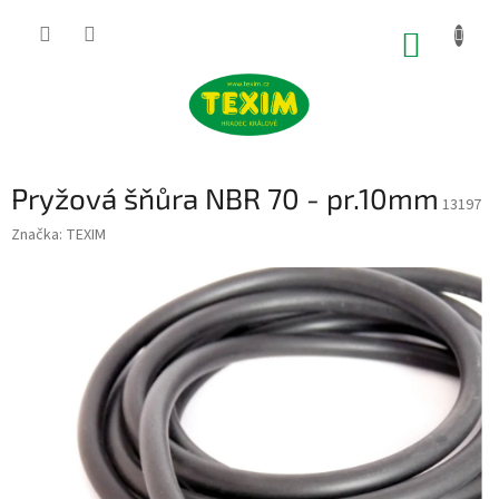
Přejít
na
NÁKUP
obsah
KOŠÍK
Pryžová šňůra NBR 70 - pr.10mm
13197
Značka:
TEXIM