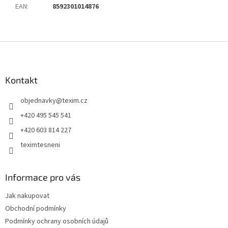
EAN
:
8592301014876
Z
á
p
a
Kontakt
t
objednavky
@
texim.cz
í
+420 495 545 541
+420 603 814 227
teximtesneni
Informace pro vás
Jak nakupovat
Obchodní podmínky
Podmínky ochrany osobních údajů