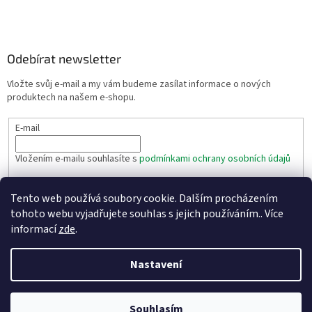
Odebírat newsletter
Vložte svůj e-mail a my vám budeme zasílat informace o nových
produktech na našem e-shopu.
E-mail
Vložením e-mailu souhlasíte s
podmínkami ochrany osobních údajů
PŘIHLÁSIT SE
Tento web používá soubory cookie. Dalším procházením
tohoto webu vyjadřujete souhlas s jejich používáním.. Více
informací
zde
.
Vytvořil Shoptet
Nastavení
Copyright 2026
Eshop těsnění - Texim s.r.o.
. Všechna práva
vyhrazena.
Souhlasím