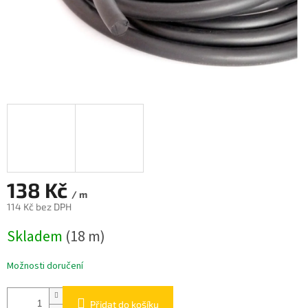
138 Kč
/ m
114 Kč bez DPH
Měrná
Skladem
(18 m)
cena:
Možnosti doručení
Přidat do košíku