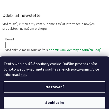
Odebírat newsletter
Vložte svůj e-mail a my vám budeme zasílat informace o nových
produktech na našem e-shopu.
E-mail
Vložením e-mailu souhlasíte s
podmínkami ochrany osobních údajů
PŘIHLÁSIT SE
Tento web používá soubory cookie. Dalším procházením
tohoto webu vyjadřujete souhlas s jejich používáním.. Více
informací
zde
.
Vytvořil Shoptet
Nastavení
Copyright 2026
Eshop těsnění - Texim s.r.o.
. Všechna práva
vyhrazena.
Souhlasím