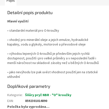
Popis
Detailní popis produktu
Hlavní využití
• standardní materiál pro O-kroužky
• vhodný pro minerální oleje a jejich emulze, hydraulické
kapaliny, vodu a glykoly, motorové a převodové oleje
• výhodou lepených O-kroužků je především jejich rychlá
dostupnost, použití i pro velké průměry a v neposlední řadě i
menší náročnost na skladové zásoby než u běžných O-kroužků
• jako nevýhodu lze pak uvést vhodnost použití jen na statické
utěsnění
Doplňkové parametry
Kategorie
:
Šňůry pryž NBR - "O" kroužky
EAN
:
8592301014890
Položka byla vyprodána…