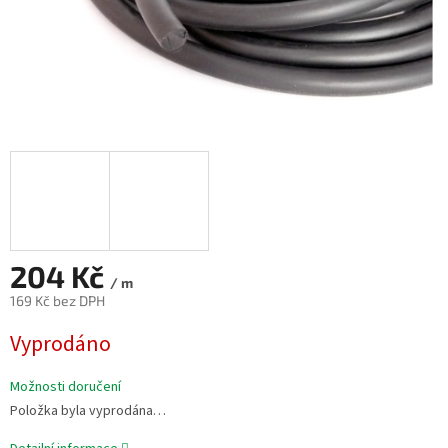
204 Kč
/ m
169 Kč bez DPH
Měrná
Vyprodáno
cena:
Možnosti doručení
Položka byla vyprodána…