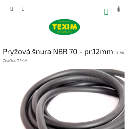
Přejít
na
NÁKUP
obsah
KOŠÍK
Pryžová šnura NBR 70 - pr.12mm
13198
Značka:
TEXIM