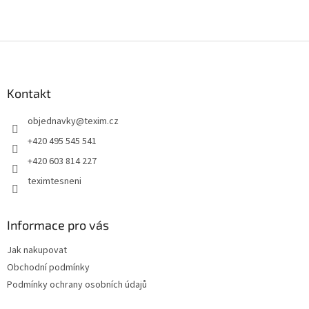
Z
á
p
a
Kontakt
t
objednavky
@
texim.cz
í
+420 495 545 541
+420 603 814 227
teximtesneni
Informace pro vás
Jak nakupovat
Obchodní podmínky
Podmínky ochrany osobních údajů