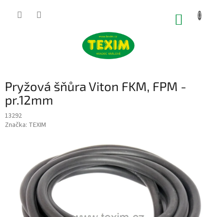
Přejít
na
NÁKUP
obsah
KOŠÍK
Pryžová šňůra Viton FKM, FPM -
pr.12mm
13292
Značka:
TEXIM