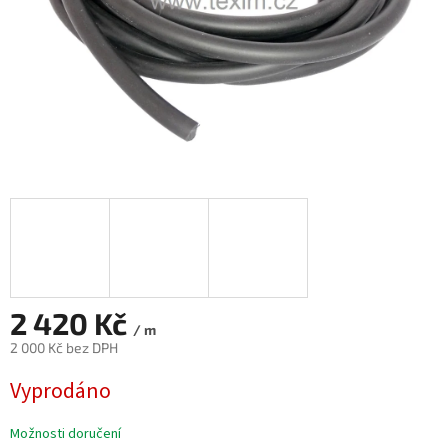
2 420 Kč
/ m
2 000 Kč bez DPH
Měrná
Vyprodáno
cena:
Možnosti doručení