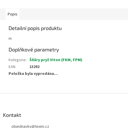
Popis
Detailní popis produktu
m
Doplňkové parametry
Kategorie
:
Šňůry pryž Viton (FKM, FPM)
EAN
:
13292
Položka byla vyprodána…
Z
á
p
a
Kontakt
t
objednavky
@
texim.cz
í