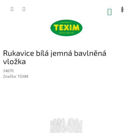
Přejít
na
NÁKUP
obsah
KOŠÍK
Rukavice bílá jemná bavlněná
vložka
34670
Značka:
TEXIM