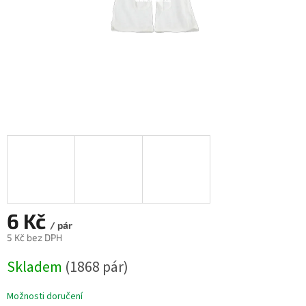
6 Kč
/ pár
5 Kč bez DPH
Měrná
Skladem
(1868 pár)
cena:
Možnosti doručení