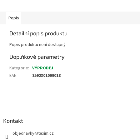
Popis
Detailní popis produktu
Popis produktu není dostupný
Doplňkové parametry
Kategorie
:
VÝPRODEJ
EAN
:
8592301009018
Z
á
p
a
Kontakt
t
objednavky
@
texim.cz
í