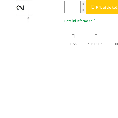
Přidat do koš
Detailní informace
TISK
ZEPTAT SE
H