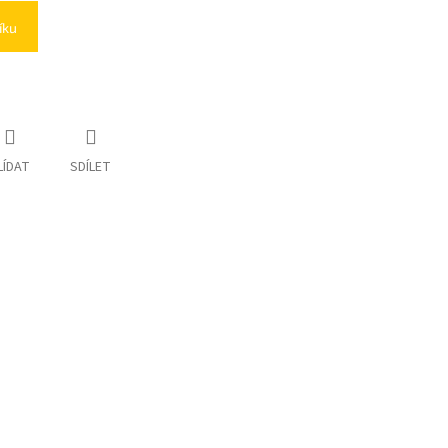
íku
LÍDAT
SDÍLET