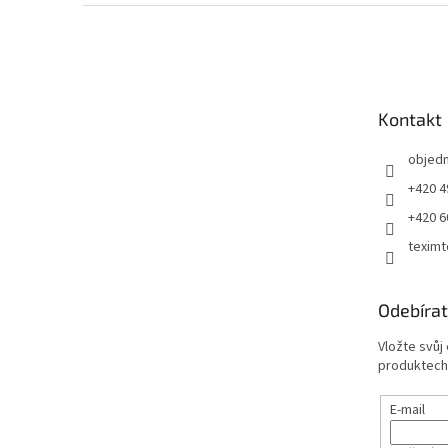
Z
á
p
a
t
Kontakt
í
objed
+420 4
+420 6
teximt
Odebírat
Vložte svůj
produktech
E-mail