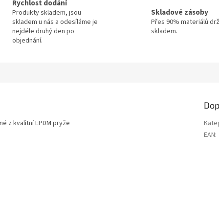
Rychlost dodání
Skladové zásoby
Produkty skladem, jsou
skladem u nás a odesíláme je
Přes 90% materiálů dr
nejdéle druhý den po
skladem.
objednání.
Dop
é z kvalitní EPDM pryže
Kate
EAN
: