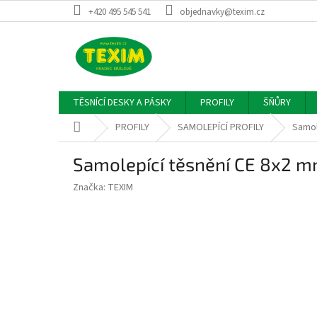
Přejít
+420 495 545 541
objednavky@texim.cz
na
obsah
TĚSNÍCÍ DESKY A PÁSKY
PROFILY
ŠŇŮRY
Domů
PROFILY
SAMOLEPÍCÍ PROFILY
Samol
Samolepící těsnění CE 8x2 
Značka:
TEXIM