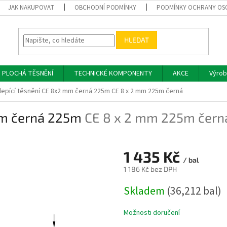
JAK NAKUPOVAT
OBCHODNÍ PODMÍNKY
PODMÍNKY OCHRANY OS
HLEDAT
PLOCHÁ TĚSNĚNÍ
TECHNICKÉ KOMPONENTY
AKCE
Výrob
epící těsnění CE 8x2 mm černá 225m
CE 8 x 2 mm 225m černá
mm černá 225m
CE 8 x 2 mm 225m čern
1 435 Kč
/ bal
1 186 Kč bez DPH
Měrná
Skladem
(36,212 bal)
cena:
Možnosti doručení