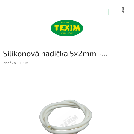
Přejít
na
NÁKUP
obsah
KOŠÍK
Silikonová hadička 5x2mm
13277
Značka:
TEXIM