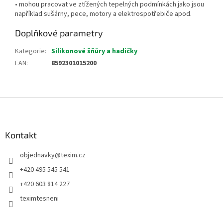
• mohou pracovat ve ztížených tepelných podmínkách jako jsou
například sušárny, pece, motory a elektrospotřebiče apod.
Doplňkové parametry
Kategorie
:
Silikonové šňůry a hadičky
EAN
:
8592301015200
Z
á
p
a
Kontakt
t
objednavky
@
texim.cz
í
+420 495 545 541
+420 603 814 227
teximtesneni