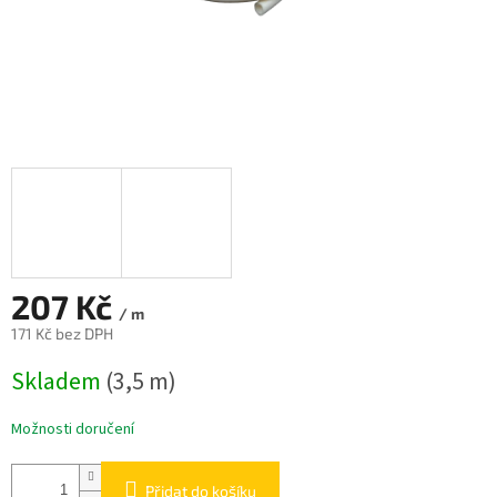
207 Kč
/ m
171 Kč bez DPH
Měrná
Skladem
(3,5 m)
cena:
Možnosti doručení
Přidat do košíku