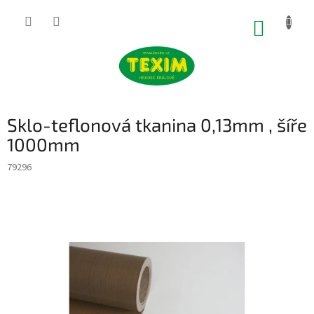
Přejít
na
NÁKUP
obsah
KOŠÍK
Sklo-teflonová tkanina 0,13mm , šíře
1000mm
79296