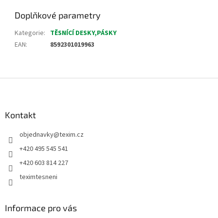
Doplňkové parametry
Kategorie
:
TĚSNÍCÍ DESKY,PÁSKY
EAN
:
8592301019963
Z
á
p
a
Kontakt
t
objednavky
@
texim.cz
í
+420 495 545 541
+420 603 814 227
teximtesneni
Informace pro vás