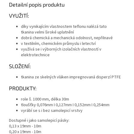
Detailní popis produktu
VYUŽITÍ:
díky vynikajícím vlastnostem teflonu nalézá tato
tkanina velmi široké uplatnění
dobrá chemická a mechanická odolnost, nepřilnavé
v textilním, chemickém průmyslu i letectví
využívá se i výborných izolačních vlastností v
elektrotechnice
SLOŽENÍ:
tkanina ze skelných vláken impregnovaná disperzí PTFE
PRODUKTY:
role š. 1000 mm, délka 30m
tloušťky 0,076mm I 0,127mm I 0,152mm I 0,254mm
vyrábí se s i bez samolepicí vrstvy
Dostupné i jako samolepicí pásky:
0,13 x 19mm - 10m
0,20 x 19mm - 10m