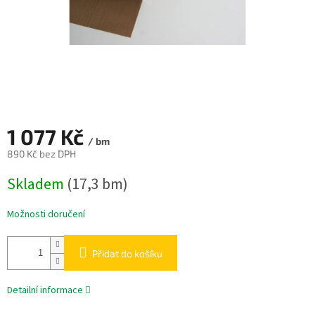
1 077 Kč
/ bm
890 Kč bez DPH
Měrná
Skladem
(17,3 bm)
cena:
Možnosti doručení
Přidat do košíku
Detailní informace