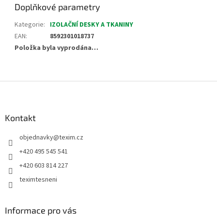
Doplňkové parametry
Kategorie
:
IZOLAČNÍ DESKY A TKANINY
EAN
:
8592301018737
Položka byla vyprodána…
Z
á
p
a
Kontakt
t
objednavky
@
texim.cz
í
+420 495 545 541
+420 603 814 227
teximtesneni
Informace pro vás