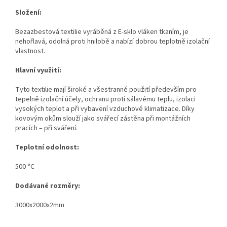
Složení:
Bezazbestová textilie vyráběná z E-sklo vláken tkaním, je
nehořlavá, odolná proti hnilobě a nabízí dobrou teplotně izolační
vlastnost.
Hlavní využití:
Tyto textilie mají široké a všestranné použití především pro
tepelně izolační účely, ochranu proti sálavému teplu, izolaci
vysokých teplot a při vybavení vzduchové klimatizace. Díky
kovovým okům slouží jako svářecí zástěna při montážních
pracích – při sváření.
Teplotní odolnost:
500 °C
Dodávané rozměry:
3000x2000x2mm