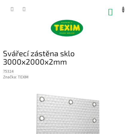
Přejít
na
NÁKUP
obsah
KOŠÍK
Svářecí zástěna sklo
3000x2000x2mm
75324
Značka:
TEXIM