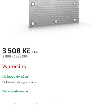
3 508 Kč
/ ks
2 899 Kč bez DPH
Měrná
Vyprodáno
cena:
Možnosti doručení
Položka byla vyprodána…
Detailní informace