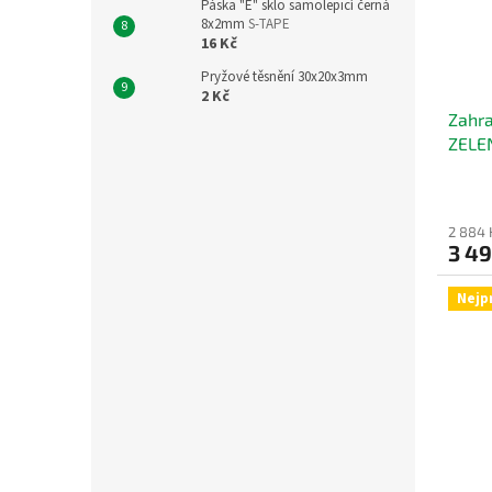
Páska "E" sklo samolepicí černá
8x2mm
S-TAPE
16 Kč
Pryžové těsnění 30x20x3mm
2 Kč
Zahra
ZELE
2 884 
3 4
Nejp