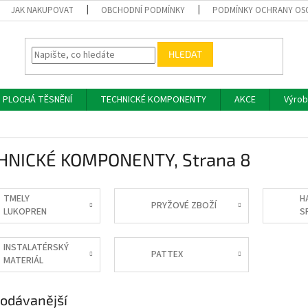
JAK NAKUPOVAT
OBCHODNÍ PODMÍNKY
PODMÍNKY OCHRANY OS
HLEDAT
PLOCHÁ TĚSNĚNÍ
TECHNICKÉ KOMPONENTY
AKCE
Výrob
HNICKÉ KOMPONENTY
, Strana 8
TMELY
H
PRYŽOVÉ ZBOŽÍ
LUKOPREN
S
INSTALATÉRSKÝ
PATTEX
MATERIÁL
odávanější