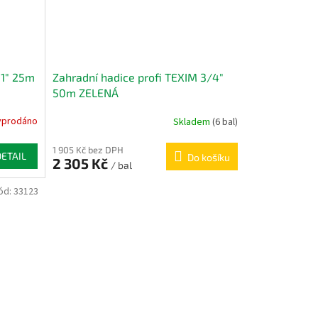
 1" 25m
Zahradní hadice profi TEXIM 3/4"
50m ZELENÁ
yprodáno
Skladem
(6 bal)
1 905 Kč bez DPH
DETAIL
Do košíku
2 305 Kč
/ bal
ód:
33123