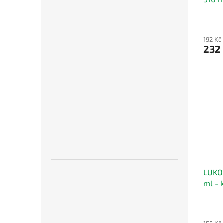
LUKOP
sprch
192 Kč
232
LUKOP
ml - 
- kov
155 Kč