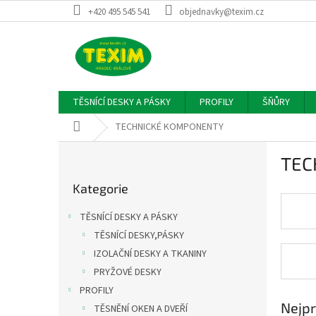
Přejít
+420 495 545 541
objednavky@texim.cz
na
obsah
TĚSNÍCÍ DESKY A PÁSKY
PROFILY
ŠŇŮRY
Domů
TECHNICKÉ KOMPONENTY
P
TEC
o
Přeskočit
s
Kategorie
kategorie
t
r
TĚSNÍCÍ DESKY A PÁSKY
a
TĚSNÍCÍ DESKY,PÁSKY
n
IZOLAČNÍ DESKY A TKANINY
n
í
PRYŽOVÉ DESKY
p
PROFILY
a
Nejpr
TĚSNĚNÍ OKEN A DVEŘÍ