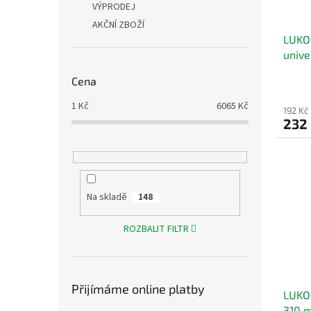
VÝPRODEJ
d
t
AKČNÍ ZBOŽÍ
u
ů
LUKOP
k
unive
t
unive
ů
Cena
1
Kč
6065
Kč
192 Kč
232
Na skladě
148
ROZBALIT FILTR
Přijímáme online platby
LUKO
310 m