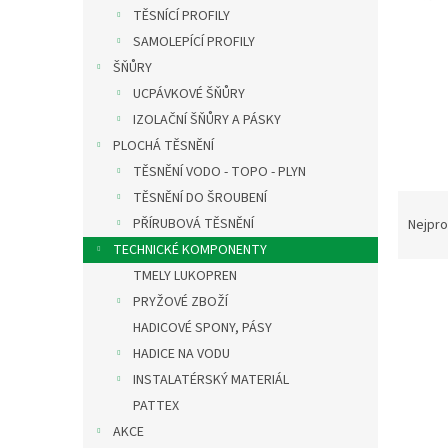
n
TĚSNÍCÍ PROFILY
e
SAMOLEPÍCÍ PROFILY
l
ŠŇŮRY
UCPÁVKOVÉ ŠŇŮRY
IZOLAČNÍ ŠŇŮRY A PÁSKY
PLOCHÁ TĚSNĚNÍ
TĚSNĚNÍ VODO - TOPO - PLYN
TĚSNĚNÍ DO ŠROUBENÍ
Ř
a
PŘÍRUBOVÁ TĚSNĚNÍ
Nejpro
z
TECHNICKÉ KOMPONENTY
e
TMELY LUKOPREN
V
n
PRYŽOVÉ ZBOŽÍ
ý
í
HADICOVÉ SPONY, PÁSY
p
p
i
r
HADICE NA VODU
s
o
INSTALATÉRSKÝ MATERIÁL
p
d
PATTEX
r
u
AKCE
o
k