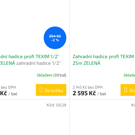
254 Kč
–2 %
dní hadice profi TEXIM 1/2"
Zahradní hadice profi TEXIM
ZELENÁ
zahradní hadice 1/2"
25m ZELENÁ
Skladem
(39 bal)
Skla
 bez DPH
2 145 Kč bez DPH
Do košíku
Do
 Kč
2 595 Kč
/ bal
/ bal
Kód:
33128
K