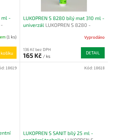
 ml -
LUKOPREN S 8280 bílý mat 310 ml -
 -
univerzál
LUKOPREN S 8280 -
univerzál použití
dem
(1 ks)
Vyprodáno
136 Kč bez DPH
DETAIL
 košíku
165 Kč
/ ks
ód:
18619
Kód:
18618
entní
LUKOPREN S SANIT bílý 25 ml -
sanitární technika
LUKOPREN S