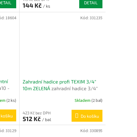
DETAIL
DETAIL
144 Kč
/ ks
ód:
18604
Kód:
331235
ntní
Zahradní hadice profi TEXIM 3/4"
10 -
10m ZELENÁ
zahradní hadice 3/4"
10m
dem
(2 ks)
Skladem
(2 bal)
423 Kč bez DPH
 košíku
Do košíku
512 Kč
/ bal
ód:
33129
Kód:
330895