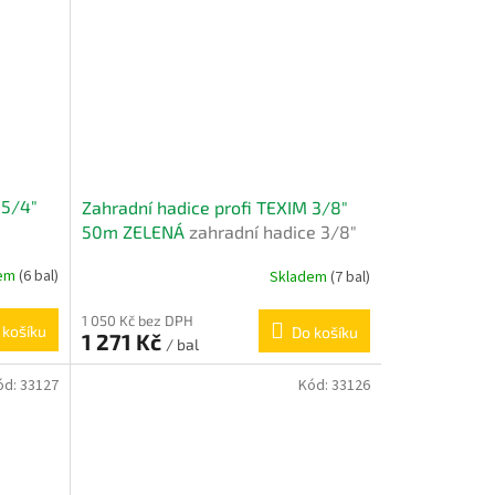
 5/4"
Zahradní hadice profi TEXIM 3/8"
50m ZELENÁ
zahradní hadice 3/8"
50m
dem
(6 bal)
Skladem
(7 bal)
1 050 Kč bez DPH
 košíku
Do košíku
1 271 Kč
/ bal
ód:
33127
Kód:
33126