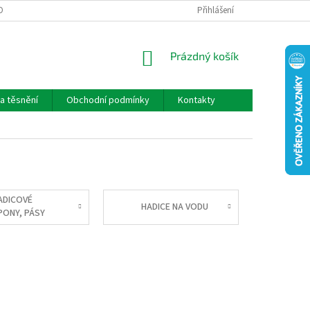
OBNÍCH ÚDAJŮ
Přihlášení
NÁKUPNÍ
Prázdný košík
KOŠÍK
a těsnění
Obchodní podmínky
Kontakty
ADICOVÉ
HADICE NA VODU
PONY, PÁSY