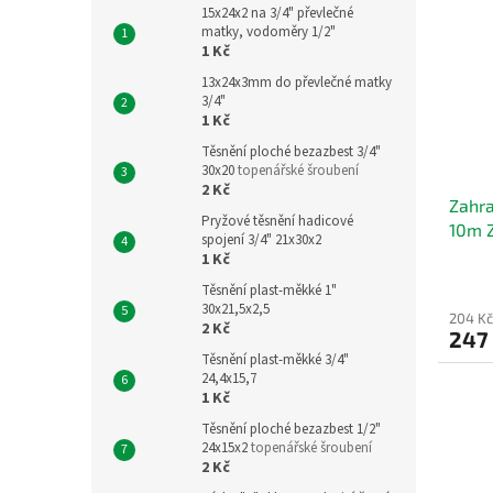
15x24x2 na 3/4" převlečné
matky, vodoměry 1/2"
1 Kč
13x24x3mm do převlečné matky
3/4"
1 Kč
Těsnění ploché bezazbest 3/4"
30x20
topenářské šroubení
2 Kč
Zahra
Pryžové těsnění hadicové
10m 
spojení 3/4" 21x30x2
10m
1 Kč
Těsnění plast-měkké 1"
30x21,5x2,5
204 Kč
2 Kč
247
Těsnění plast-měkké 3/4"
24,4x15,7
1 Kč
Těsnění ploché bezazbest 1/2"
24x15x2
topenářské šroubení
2 Kč