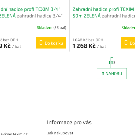
dní hadice profi TEXIM 3/4"
Zahradní hadice profi TEXIM
ZELENÁ
zahradní hadice 3/4"
50m ZELENÁ
zahradní hadic
50m
Skladem
(33 bal)
Sklad
Kč bez DPH
1 048 Kč bez DPH
Do košíku
Do
9 Kč
1 268 Kč
/ bal
/ bal
S
1
8
t
r
O
NAHORU
á
v
n
l
k
á
o
d
v
a
á
c
n
í
í
p
r
Informace pro vás
v
k
Jak nakupovat
navky
@
texim.cz