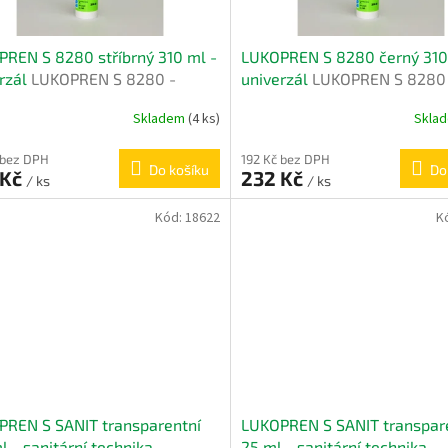
REN S 8280 stříbrný 310 ml -
LUKOPREN S 8280 černý 310
rzál
LUKOPREN S 8280 -
univerzál
LUKOPREN S 8280
rzál použití
univerzál použití
Skladem
(4 ks)
Skla
 bez DPH
192 Kč bez DPH
Do košíku
Do
 Kč
232 Kč
/ ks
/ ks
Kód:
18622
K
PREN S SANIT transparentní
LUKOPREN S SANIT transpar
l - sanitární technika
25 ml - sanitární technika