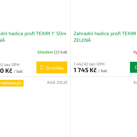
dní hadice profi TEXIM 1" 50m
Zahradní hadice profi TEXIM
NÁ
ZELENÁ
Skladem
(15 bal)
V
1 442 Kč bez DPH
Kč bez DPH
Do košíku
1 745 Kč
90 Kč
/ bal
/ bal
Kód:
33125
K
rodávanejší