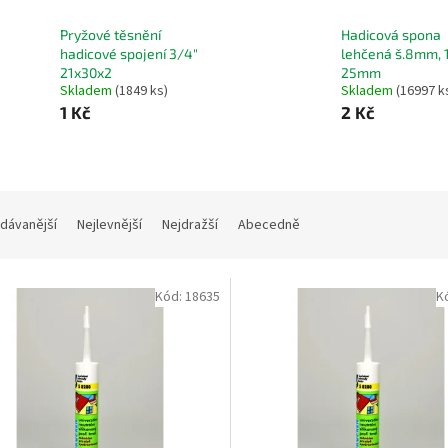
Pryžové těsnění
Hadicová spona
hadicové spojení 3/4"
lehčená š.8mm, 
21x30x2
25mm
Skladem
(1849 ks)
Skladem
(16997 k
1 Kč
2 Kč
dávanější
Nejlevnější
Nejdražší
Abecedně
Kód:
18635
K