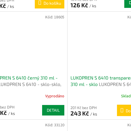
Do košíku
126 Kč
 Kč
/ ks
/ ks
Kód:
18605
K
REN S 6410 černý 310 ml -
LUKOPREN S 6410 transpare
LUKOPREN S 6410 - sklo-sklo,
310 ml - sklo
LUKOPREN S 64
ika, smalt
sklo-sklo, keramika, smalt
Vyprodáno
Skla
 bez DPH
201 Kč bez DPH
DETAIL
Do
 Kč
243 Kč
/ ks
/ ks
Kód:
33120
K