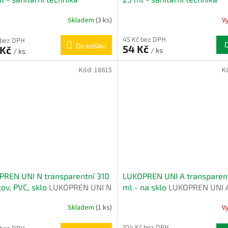
REN S SANIT - dřezy, vany,
LUKOPREN S SANIT - dřezy, v
Skladem
(3 ks)
V
y
sprchy
45 Kč bez DPH
 bez DPH
Do košíku
54 Kč
 Kč
/ ks
/ ks
Kód:
18615
K
REN UNI N transparentní 310
LUKOPREN UNI A transparent
kov, PVC, sklo
LUKOPREN UNI N
ml - na sklo
LUKOPREN UNI A
y, PVC, sklo, dřevo
sklo, keramika, kovy s nátě
Skladem
(1 ks)
V
104 Kč bez DPH
 bez DPH