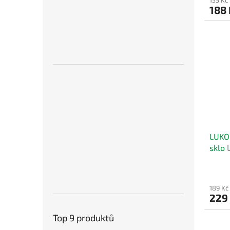
188
LUKOP
sklo
keram
189 Kč
229
Top 9 produktů