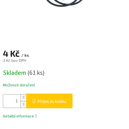
4 Kč
/ ks
3 Kč bez DPH
Měrná
Skladem
(61 ks)
cena:
Možnosti doručení
Přidat do košíku
Detailní informace