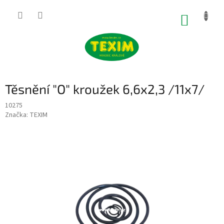
Přejít
na
NÁKUP
obsah
KOŠÍK
Těsnění "O" kroužek 6,6x2,3 /11x7/
10275
Značka:
TEXIM