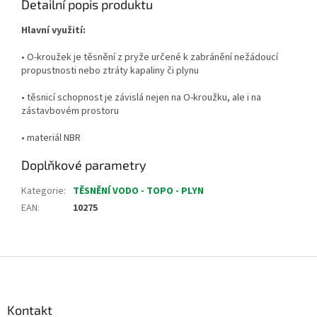
Detailní popis produktu
Hlavní využití:
• O-kroužek je těsnění z pryže určené k zabránění nežádoucí
propustnosti nebo ztráty kapaliny či plynu
• těsnicí schopnost je závislá nejen na O-kroužku, ale i na
zástavbovém prostoru
• materiál NBR
Doplňkové parametry
Kategorie
:
TĚSNĚNÍ VODO - TOPO - PLYN
EAN
:
10275
Z
á
p
a
Kontakt