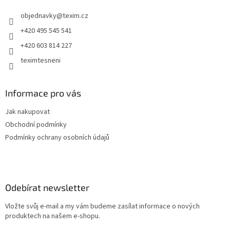
t
objednavky
@
texim.cz
í
+420 495 545 541
+420 603 814 227
teximtesneni
Informace pro vás
Jak nakupovat
Obchodní podmínky
Podmínky ochrany osobních údajů
Odebírat newsletter
Vložte svůj e-mail a my vám budeme zasílat informace o nových
produktech na našem e-shopu.