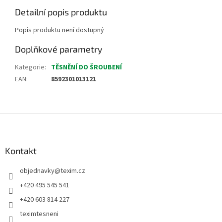
Detailní popis produktu
Popis produktu není dostupný
Doplňkové parametry
Kategorie
:
TĚSNĚNÍ DO ŠROUBENÍ
EAN
:
8592301013121
Z
á
p
a
Kontakt
t
objednavky
@
texim.cz
í
+420 495 545 541
+420 603 814 227
teximtesneni