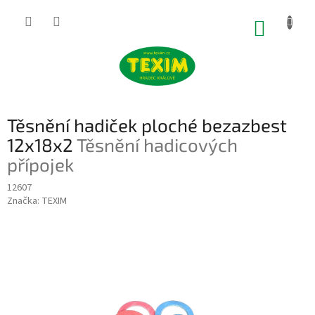
Přejít
na
NÁKUP
obsah
KOŠÍK
Těsnění hadiček ploché bezazbest
12x18x2
Těsnění hadicových
přípojek
12607
Značka:
TEXIM