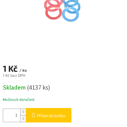
1 Kč
/ ks
1 Kč bez DPH
Měrná
Skladem
(4137 ks)
cena:
Možnosti doručení
Přidat do košíku