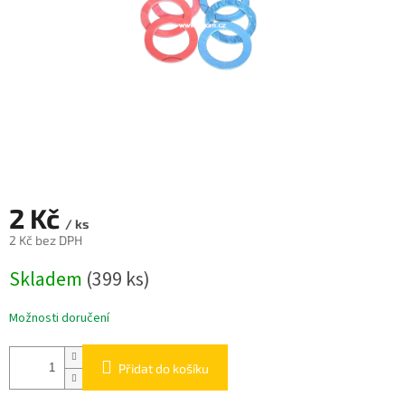
2 Kč
/ ks
2 Kč bez DPH
Měrná
Skladem
(399 ks)
cena:
Možnosti doručení
Přidat do košíku