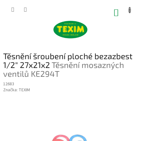
Přejít
na
NÁKUP
obsah
KOŠÍK
Těsnění šroubení ploché bezazbest
1/2" 27x21x2
Těsnění mosazných
ventilů KE294T
12683
Značka:
TEXIM