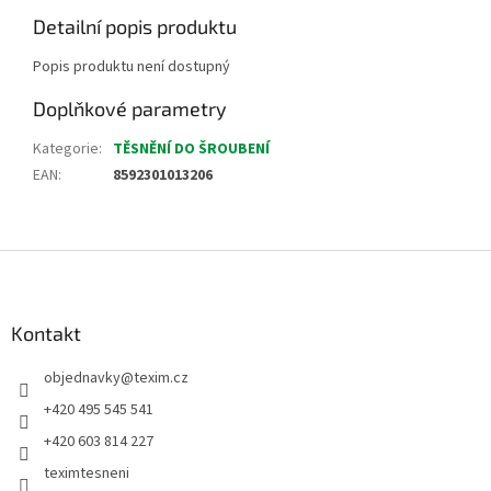
Detailní popis produktu
Popis produktu není dostupný
Doplňkové parametry
Kategorie
:
TĚSNĚNÍ DO ŠROUBENÍ
EAN
:
8592301013206
Z
á
p
a
Kontakt
t
objednavky
@
texim.cz
í
+420 495 545 541
+420 603 814 227
teximtesneni