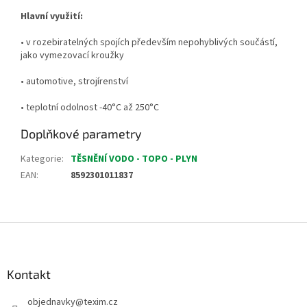
Hlavní využití:
• v rozebiratelných spojích především nepohyblivých součástí,
jako vymezovací kroužky
• automotive, strojírenství
• teplotní odolnost -40°C až 250°C
Doplňkové parametry
Kategorie
:
TĚSNĚNÍ VODO - TOPO - PLYN
EAN
:
8592301011837
Z
á
p
a
Kontakt
t
objednavky
@
texim.cz
í