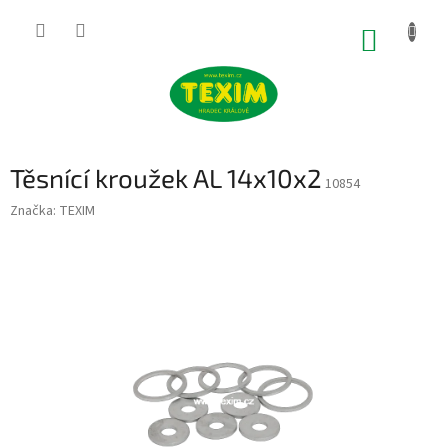
Přejít
na
NÁKUP
obsah
KOŠÍK
Těsnící kroužek AL 14x10x2
10854
Značka:
TEXIM