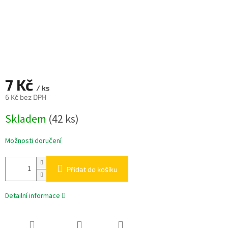
7 Kč
/ ks
6 Kč bez DPH
Měrná
Skladem
(42 ks)
cena:
Možnosti doručení
Přidat do košíku
Detailní informace