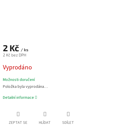
2 Kč
/ ks
2 Kč bez DPH
Měrná
Vyprodáno
cena:
Možnosti doručení
Položka byla vyprodána…
Detailní informace
ZEPTAT SE
HLÍDAT
SDÍLET