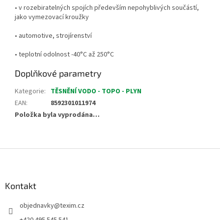
• v rozebiratelných spojích především nepohyblivých součástí,
jako vymezovací kroužky
• automotive, strojírenství
• teplotní odolnost -40°C až 250°C
Doplňkové parametry
Kategorie
:
TĚSNĚNÍ VODO - TOPO - PLYN
EAN
:
8592301011974
Položka byla vyprodána…
Z
á
p
a
Kontakt
t
objednavky
@
texim.cz
í