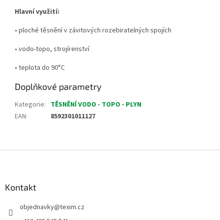
Hlavní využití:
• ploché těsnění v závitových rozebiratelných spojích
• vodo-topo, strojírenství
• teplota do 90°C
Doplňkové parametry
Kategorie
:
TĚSNĚNÍ VODO - TOPO - PLYN
EAN
:
8592301011127
Z
á
p
a
Kontakt
t
objednavky
@
texim.cz
í