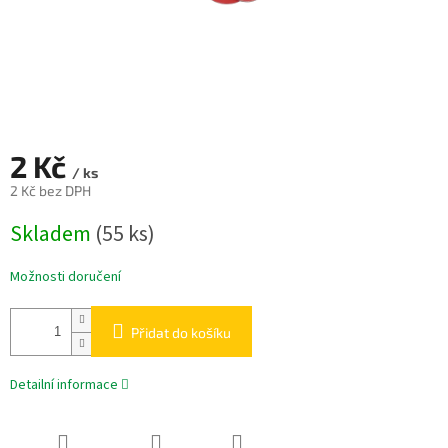
2 Kč
/ ks
2 Kč bez DPH
Měrná
Skladem
(55 ks)
cena:
Možnosti doručení
Přidat do košíku
Detailní informace