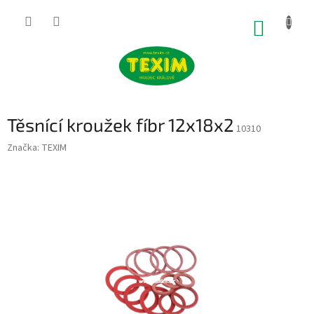
Přejít
na
NÁKUP
obsah
KOŠÍK
Těsnící kroužek fíbr 12x18x2
10310
Značka:
TEXIM