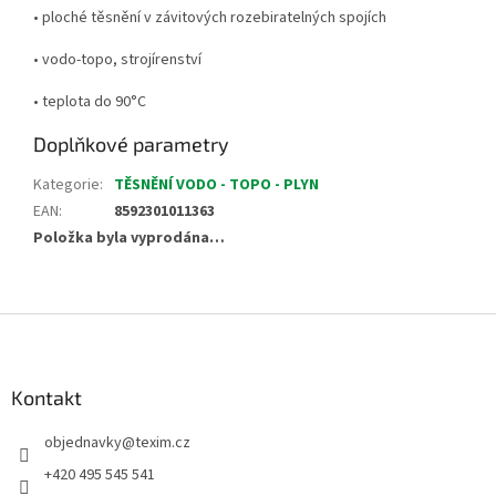
• ploché těsnění v závitových rozebiratelných spojích
• vodo-topo, strojírenství
• teplota do 90°C
Doplňkové parametry
Kategorie
:
TĚSNĚNÍ VODO - TOPO - PLYN
EAN
:
8592301011363
Položka byla vyprodána…
Z
á
p
a
Kontakt
t
objednavky
@
texim.cz
í
+420 495 545 541