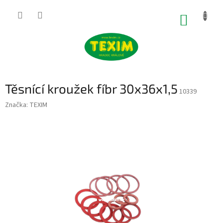
Přejít
na
NÁKUP
obsah
KOŠÍK
Těsnící kroužek fíbr 30x36x1,5
10339
Značka:
TEXIM