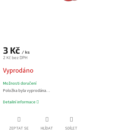
3 Kč
/ ks
2 Kč bez DPH
Měrná
Vyprodáno
cena:
Možnosti doručení
Položka byla vyprodána…
Detailní informace
ZEPTAT SE
HLÍDAT
SDÍLET