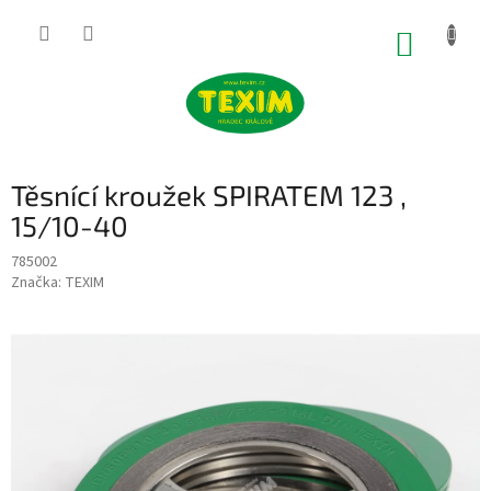
Přejít
na
NÁKUP
obsah
KOŠÍK
Těsnící kroužek SPIRATEM 123 ,
15/10-40
785002
Značka:
TEXIM