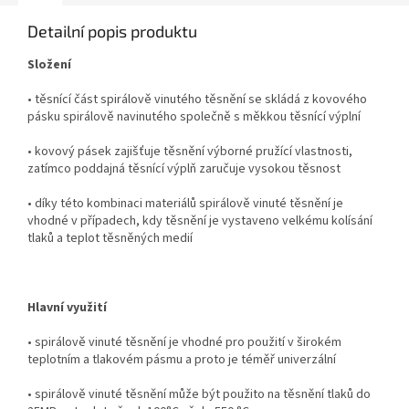
Detailní popis produktu
Složení
• těsnící část spirálově vinutého těsnění se skládá z kovového
pásku spirálově navinutého společně s měkkou těsnící výplní
• kovový pásek zajišťuje těsnění výborné pružící vlastnosti,
zatímco poddajná těsnící výplň zaručuje vysokou těsnost
• díky této kombinaci materiálů spirálově vinuté těsnění je
vhodné v případech, kdy těsnění je vystaveno velkému kolísání
tlaků a teplot těsněných medií
Hlavní využití
• spirálově vinuté těsnění je vhodné pro použití v širokém
teplotním a tlakovém pásmu a proto je téměř univerzální
• spirálově vinuté těsnění může být použito na těsnění tlaků do