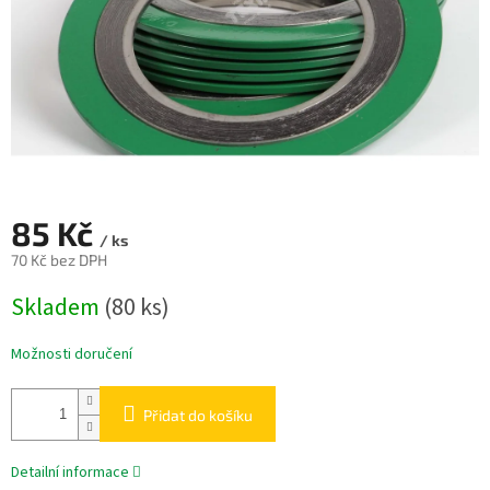
85 Kč
/ ks
70 Kč bez DPH
Měrná
Skladem
(80 ks)
cena:
Možnosti doručení
Přidat do košíku
Detailní informace