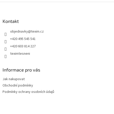
Z
á
p
a
Kontakt
t
objednavky
@
texim.cz
í
+420 495 545 541
+420 603 814 227
teximtesneni
Informace pro vás
Jak nakupovat
Obchodní podmínky
Podmínky ochrany osobních údajů