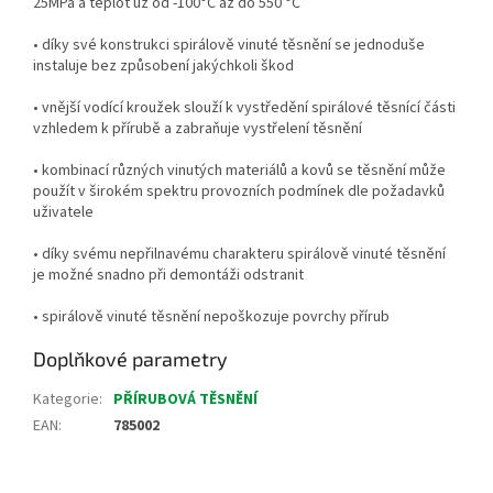
25MPa a teplot už od -100°C až do 550 °C
• díky své konstrukci spirálově vinuté těsnění se jednoduše
instaluje bez způsobení jakýchkoli škod
• vnější vodící kroužek slouží k vystředění spirálové těsnící části
vzhledem k přírubě a zabraňuje vystřelení těsnění
• kombinací různých vinutých materiálů a kovů se těsnění může
použít v širokém spektru provozních podmínek dle požadavků
uživatele
• díky svému nepřilnavému charakteru spirálově vinuté těsnění
je možné snadno při demontáži odstranit
• spirálově vinuté těsnění nepoškozuje povrchy přírub
Doplňkové parametry
Kategorie
:
PŘÍRUBOVÁ TĚSNĚNÍ
EAN
:
785002