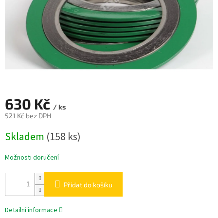
630 Kč
/ ks
521 Kč bez DPH
Měrná
Skladem
(158 ks)
cena:
Možnosti doručení
Přidat do košíku
Detailní informace