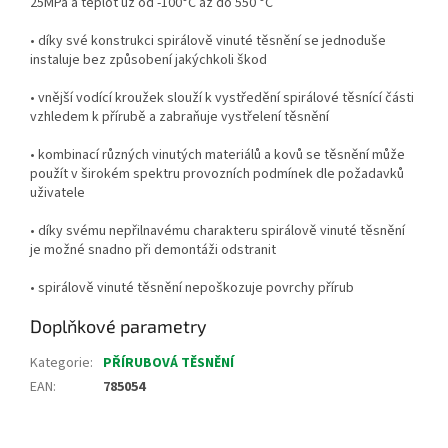
25MPa a teplot už od -100°C až do 550 °C
• díky své konstrukci spirálově vinuté těsnění se jednoduše
instaluje bez způsobení jakýchkoli škod
• vnější vodící kroužek slouží k vystředění spirálové těsnící části
vzhledem k přírubě a zabraňuje vystřelení těsnění
• kombinací různých vinutých materiálů a kovů se těsnění může
použít v širokém spektru provozních podmínek dle požadavků
uživatele
• díky svému nepřilnavému charakteru spirálově vinuté těsnění
je možné snadno při demontáži odstranit
• spirálově vinuté těsnění nepoškozuje povrchy přírub
Doplňkové parametry
Kategorie
:
PŘÍRUBOVÁ TĚSNĚNÍ
EAN
:
785054