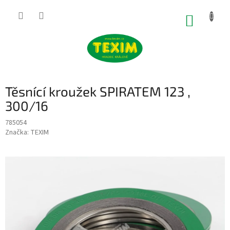
Přejít
na
NÁKUP
obsah
KOŠÍK
Těsnící kroužek SPIRATEM 123 ,
300/16
785054
Značka:
TEXIM