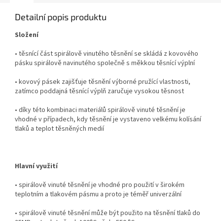
Detailní popis produktu
Složení
• těsnící část spirálově vinutého těsnění se skládá z kovového
pásku spirálově navinutého společně s měkkou těsnící výplní
• kovový pásek zajišťuje těsnění výborné pružící vlastnosti,
zatímco poddajná těsnící výplň zaručuje vysokou těsnost
• díky této kombinaci materiálů spirálově vinuté těsnění je
vhodné v případech, kdy těsnění je vystaveno velkému kolísání
tlaků a teplot těsněných medií
Hlavní využití
• spirálově vinuté těsnění je vhodné pro použití v širokém
teplotním a tlakovém pásmu a proto je téměř univerzální
• spirálově vinuté těsnění může být použito na těsnění tlaků do