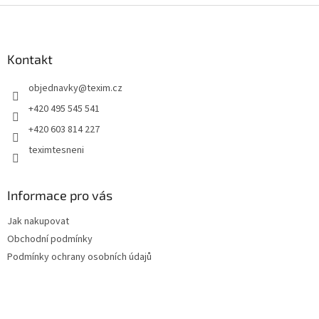
Z
á
p
a
Kontakt
t
objednavky
@
texim.cz
í
+420 495 545 541
+420 603 814 227
teximtesneni
Informace pro vás
Jak nakupovat
Obchodní podmínky
Podmínky ochrany osobních údajů