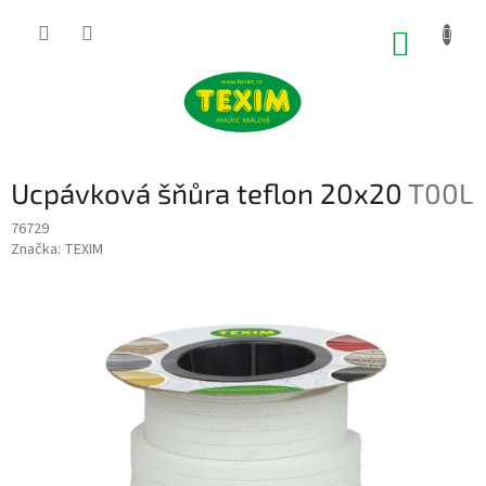
Přejít
na
NÁKUP
obsah
KOŠÍK
Ucpávková šňůra teflon 20x20
T00L
76729
Značka:
TEXIM