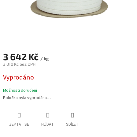
3 642 Kč
/ kg
3 010 Kč bez DPH
Měrná
Vyprodáno
cena:
Možnosti doručení
Položka byla vyprodána…
ZEPTAT SE
HLÍDAT
SDÍLET