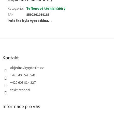
Kategorie
:
Teflonové těsnící šňůry
EAN
:
8592301019185
Položka byla vyprodána…
Z
á
p
a
Kontakt
t
objednavky
@
texim.cz
í
+420 495 545 541
+420 603 814 227
teximtesneni
Informace pro vás