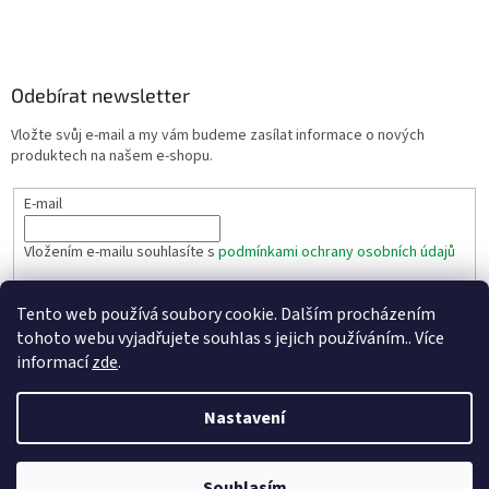
Odebírat newsletter
Vložte svůj e-mail a my vám budeme zasílat informace o nových
produktech na našem e-shopu.
E-mail
Vložením e-mailu souhlasíte s
podmínkami ochrany osobních údajů
PŘIHLÁSIT SE
Tento web používá soubory cookie. Dalším procházením
tohoto webu vyjadřujete souhlas s jejich používáním.. Více
informací
zde
.
Vytvořil Shoptet
Nastavení
Copyright 2026
Eshop těsnění - Texim s.r.o.
. Všechna práva
vyhrazena.
Souhlasím