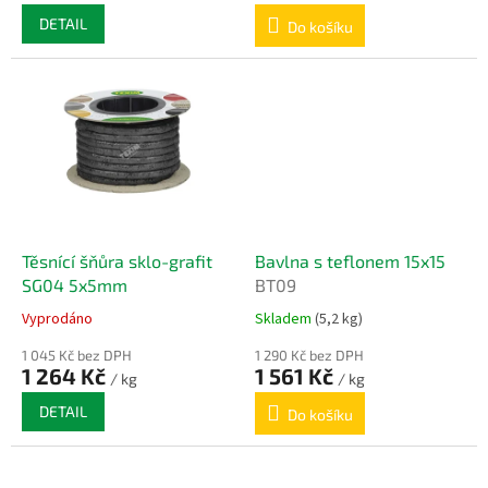
DETAIL
Do košíku
Těsnící šňůra sklo-grafit
Bavlna s teflonem 15x15
SG04 5x5mm
BT09
Vyprodáno
Skladem
(5,2 kg)
1 045 Kč bez DPH
1 290 Kč bez DPH
1 264 Kč
1 561 Kč
/ kg
/ kg
DETAIL
Do košíku