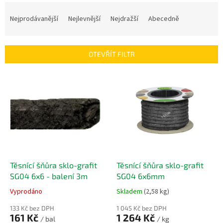
Ř
a
Nejprodávanější
Nejlevnější
Nejdražší
Abecedně
z
e
n
OTEVŘÍT FILTR
í
p
V
r
ý
o
p
d
i
u
s
k
p
t
r
ů
o
d
Těsnící šňůra sklo-grafit
Těsnící šňůra sklo-grafit
u
SG04 6x6 - balení 3m
SG04 6x6mm
k
Vyprodáno
Skladem
(2,58 kg)
t
ů
133 Kč bez DPH
1 045 Kč bez DPH
161 Kč
1 264 Kč
/ bal
/ kg