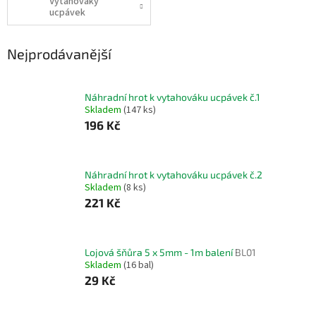
Vytahováky
ucpávek
Nejprodávanější
Náhradní hrot k vytahováku ucpávek č.1
Skladem
(147 ks)
196 Kč
Náhradní hrot k vytahováku ucpávek č.2
Skladem
(8 ks)
221 Kč
Lojová šňůra 5 x 5mm - 1m balení
BL01
Skladem
(16 bal)
29 Kč