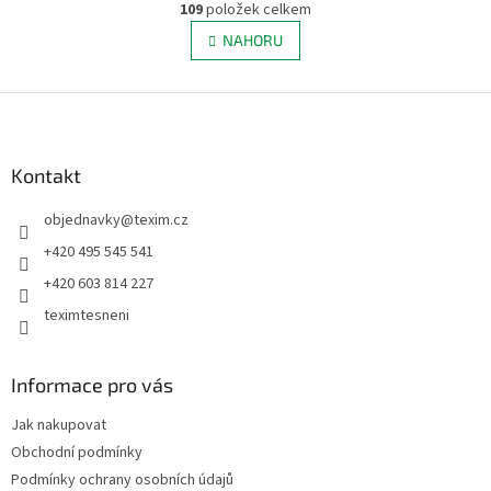
r
109
položek celkem
O
á
v
NAHORU
n
l
k
á
o
v
Z
d
á
a
á
n
c
p
í
í
a
Kontakt
p
t
r
objednavky
@
texim.cz
í
v
k
+420 495 545 541
y
+420 603 814 227
v
ý
teximtesneni
p
i
s
Informace pro vás
u
Jak nakupovat
Obchodní podmínky
Podmínky ochrany osobních údajů