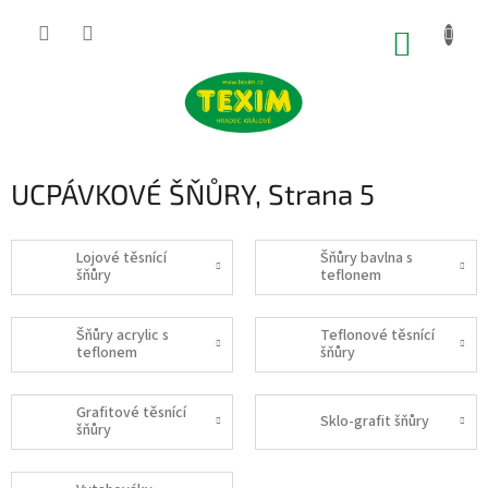
Přejít
na
NÁKUP
obsah
KOŠÍK
UCPÁVKOVÉ ŠŇŮRY
, Strana 5
Lojové těsnící
Šňůry bavlna s
šňůry
teflonem
Šňůry acrylic s
Teflonové těsnící
teflonem
šňůry
Grafitové těsnící
Sklo-grafit šňůry
šňůry