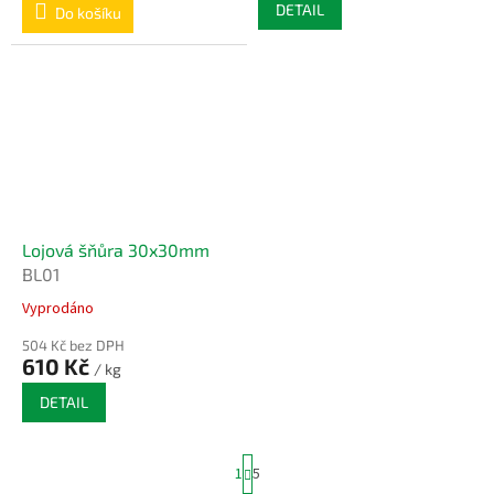
DETAIL
Do košíku
Lojová šňůra 30x30mm
BL01
Vyprodáno
504 Kč bez DPH
610 Kč
/ kg
DETAIL
S
1
5
t