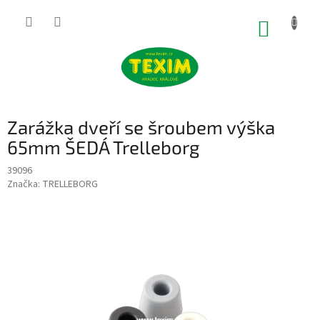
Přejít
na
NÁKUP
obsah
KOŠÍK
Zarážka dveří se šroubem výška
65mm ŠEDÁ Trelleborg
39096
Značka:
TRELLEBORG