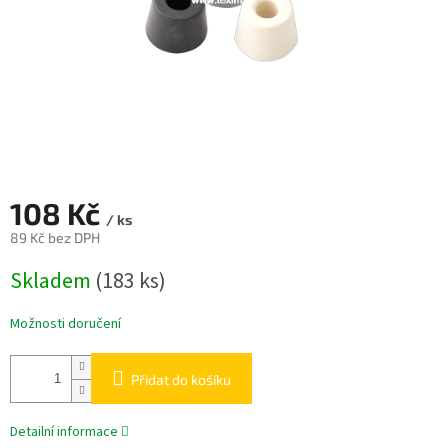
108 Kč
/ ks
89 Kč bez DPH
Měrná
Skladem
(183 ks)
cena:
Možnosti doručení
Přidat do košíku
Detailní informace