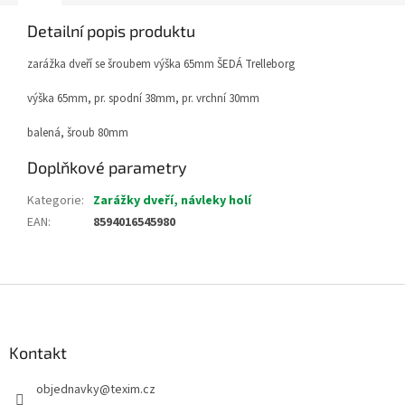
Detailní popis produktu
zarážka dveří se šroubem výška 65mm ŠEDÁ Trelleborg
výška 65mm, pr. spodní 38mm, pr. vrchní 30mm
balená, šroub 80mm
Doplňkové parametry
Kategorie
:
Zarážky dveří, návleky holí
EAN
:
8594016545980
Z
á
p
a
Kontakt
t
objednavky
@
texim.cz
í