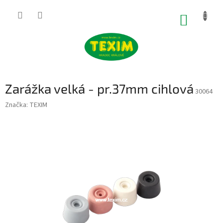
Přejít
na
NÁKUP
obsah
KOŠÍK
Zarážka velká - pr.37mm cihlová
30064
Značka:
TEXIM