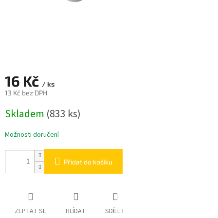
16 Kč
/ ks
13 Kč bez DPH
Měrná
Skladem
(833 ks)
cena:
Možnosti doručení
Přidat do košíku
ZEPTAT SE
HLÍDAT
SDÍLET