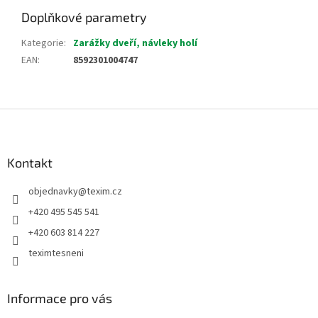
Doplňkové parametry
Kategorie
:
Zarážky dveří, návleky holí
EAN
:
8592301004747
Z
á
p
a
Kontakt
t
objednavky
@
texim.cz
í
+420 495 545 541
+420 603 814 227
teximtesneni
Informace pro vás