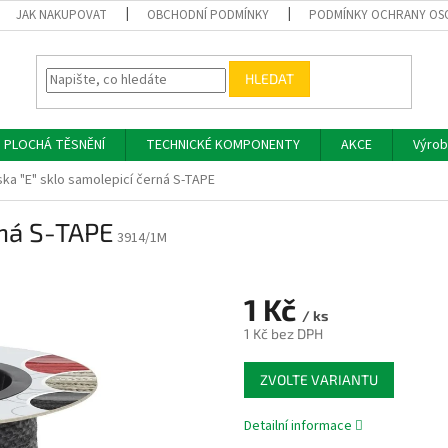
JAK NAKUPOVAT
OBCHODNÍ PODMÍNKY
PODMÍNKY OCHRANY OS
HLEDAT
PLOCHÁ TĚSNĚNÍ
TECHNICKÉ KOMPONENTY
AKCE
Výrob
ska "E" sklo samolepicí černá S-TAPE
rná S-TAPE
3914/1M
1 Kč
/ ks
1 Kč bez DPH
Měrná
ZVOLTE VARIANTU
cena:
Detailní informace