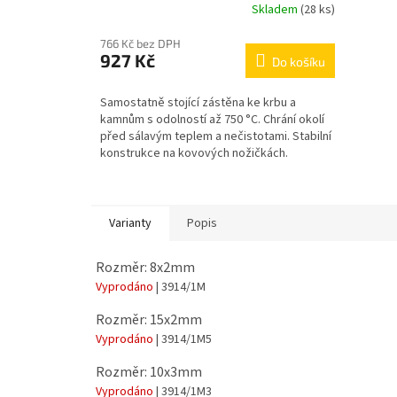
Skladem
(28 ks)
766 Kč bez DPH
927 Kč
Do košíku
Samostatně stojící zástěna ke krbu a
kamnům s odolností až 750 °C. Chrání okolí
před sálavým teplem a nečistotami. Stabilní
konstrukce na kovových nožičkách.
Varianty
Popis
Rozměr: 8x2mm
Vyprodáno
| 3914/1M
Rozměr: 15x2mm
Vyprodáno
| 3914/1M5
Rozměr: 10x3mm
Vyprodáno
| 3914/1M3