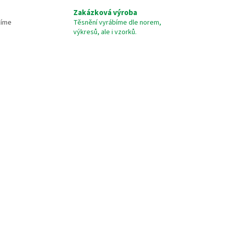
Zakázková výroba
žíme
Těsnění vyrábíme dle norem,
výkresů, ale i vzorků.