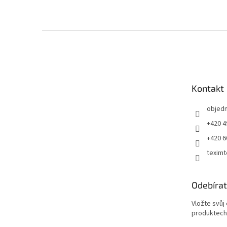
Z
á
p
a
t
Kontakt
í
objed
+420 4
+420 6
teximt
Odebírat
Vložte svůj
produktech