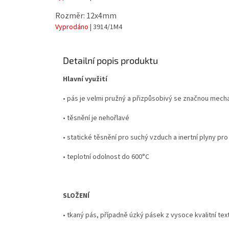
Rozměr: 12x4mm
Vyprodáno
| 3914/1M4
Detailní popis produktu
Hlavní využití
• pás je velmi pružný a přizpůsobivý se značnou mech
• těsnění je nehořlavé
• statické těsnění pro suchý vzduch a inertní plyny pr
• teplotní odolnost do 600°C
SLOŽENÍ
• tkaný pás, případně úzký pásek z vysoce kvalitní tex