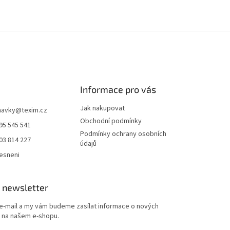
Informace pro vás
Jak nakupovat
navky
@
texim.cz
Obchodní podmínky
95 545 541
Podmínky ochrany osobních
03 814 227
údajů
esneni
 newsletter
 e-mail a my vám budeme zasílat informace o nových
 na našem e-shopu.