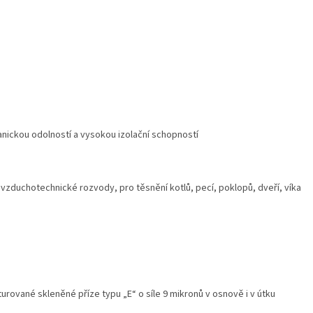
anickou odolností a vysokou izolační schopností
o vzduchotechnické rozvody, pro těsnění kotlů, pecí, poklopů, dveří, víka
turované skleněné příze typu „E“ o síle 9 mikronů v osnově i v útku