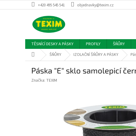
Přejít
+420 495 545 541
objednavky@texim.cz
na
obsah
TĚSNÍCÍ DESKY A PÁSKY
PROFILY
ŠŇŮRY
Domů
ŠŇŮRY
IZOLAČNÍ ŠŇŮRY A PÁSKY
Pá
Páska "E" sklo samolepicí če
Značka:
TEXIM