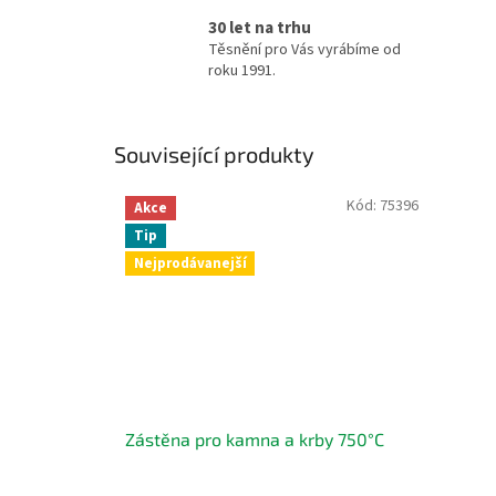
30 let na trhu
Těsnění pro Vás vyrábíme od
roku 1991.
Související produkty
Kód:
75396
Akce
Tip
Nejprodávanejší
Zástěna pro kamna a krby 750°C