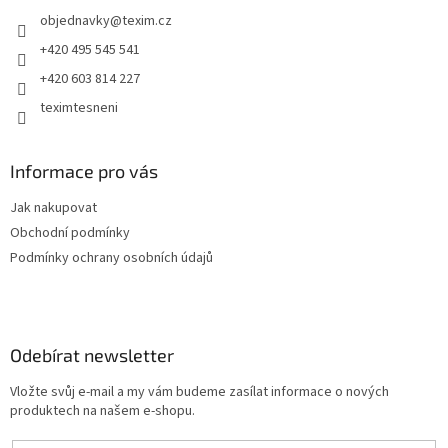
t
objednavky
@
texim.cz
í
+420 495 545 541
+420 603 814 227
teximtesneni
Informace pro vás
Jak nakupovat
Obchodní podmínky
Podmínky ochrany osobních údajů
Odebírat newsletter
Vložte svůj e-mail a my vám budeme zasílat informace o nových
produktech na našem e-shopu.