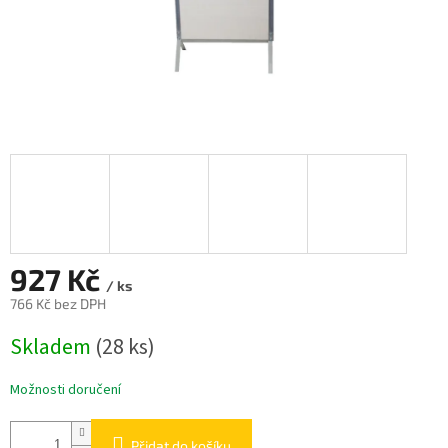
927 Kč
/ ks
766 Kč bez DPH
Měrná
Skladem
(28 ks)
cena:
Možnosti doručení
Přidat do košíku