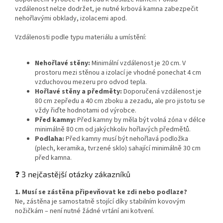
vzdálenost nelze dodržet, je nutné krbová kamna zabezpečit
nehořlavými obklady, izolacemi apod.
Vzdálenosti podle typu materiálu a umístění:
Nehořlavé stěny:
Minimální vzdálenost je 20 cm. V
prostoru mezi stěnou a izolací je vhodné ponechat 4 cm
vzduchovou mezeru pro odvod tepla.
Hořlavé stěny a předměty:
Doporučená vzdálenost je
80 cm zepředu a 40 cm zboku a zezadu, ale pro jistotu se
vždy řiďte hodnotami od výrobce.
Před kamny:
Před kamny by měla být volná zóna v délce
minimálně 80 cm od jakýchkoliv hořlavých předmětů.
Podlaha:
Před kamny musí být nehořlavá podložka
(plech, keramika, tvrzené sklo) sahající minimálně 30 cm
před kamna.
❓ 3 nejčastější otázky zákazníků
1. Musí se zástěna připevňovat ke zdi nebo podlaze?
Ne, zástěna je samostatně stojící díky stabilním kovovým
nožičkám – není nutné žádné vrtání ani kotvení.