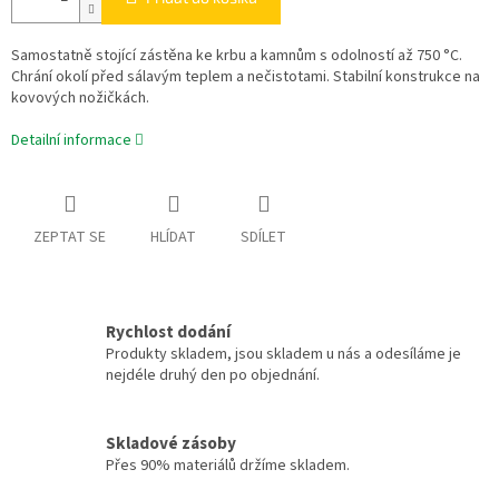
Samostatně stojící zástěna ke krbu a kamnům s odolností až 750 °C.
Chrání okolí před sálavým teplem a nečistotami. Stabilní konstrukce na
kovových nožičkách.
Detailní informace
ZEPTAT SE
HLÍDAT
SDÍLET
Rychlost dodání
Produkty skladem, jsou skladem u nás a odesíláme je
nejdéle druhý den po objednání.
Skladové zásoby
Přes 90% materiálů držíme skladem.