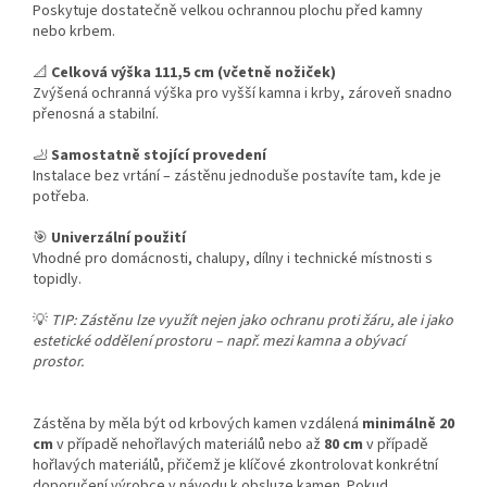
Poskytuje dostatečně velkou ochrannou plochu před kamny
nebo krbem.
📐
Celková výška 111,5 cm (včetně nožiček)
Zvýšená ochranná výška pro vyšší kamna i krby, zároveň snadno
přenosná a stabilní.
🦶
Samostatně stojící provedení
Instalace bez vrtání – zástěnu jednoduše postavíte tam, kde je
potřeba.
🎯
Univerzální použití
Vhodné pro domácnosti, chalupy, dílny i technické místnosti s
topidly.
💡
TIP: Zástěnu lze využít nejen jako ochranu proti žáru, ale i jako
estetické oddělení prostoru – např. mezi kamna a obývací
prostor.
Zástěna by měla být od krbových kamen vzdálená
minimálně 20
cm
v případě nehořlavých materiálů nebo až
80 cm
v případě
hořlavých materiálů, přičemž je klíčové zkontrolovat konkrétní
doporučení výrobce v návodu k obsluze kamen. Pokud