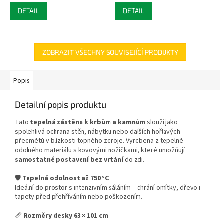
DETAIL
DETAIL
ZOBRAZIT VŠECHNY SOUVISEJÍCÍ PRODUKTY
Popis
Detailní popis produktu
Tato
tepelná zástěna k krbům a kamnům
slouží jako
spolehlivá ochrana stěn, nábytku nebo dalších hořlavých
předmětů v blízkosti topného zdroje. Vyrobena z tepelně
odolného materiálu s kovovými nožičkami, které umožňují
samostatné postavení bez vrtání
do zdi.
🛡️
Tepelná odolnost až 750 °C
Ideální do prostor s intenzivním sáláním – chrání omítky, dřevo i
tapety před přehříváním nebo poškozením.
📏
Rozměry desky 63 × 101 cm