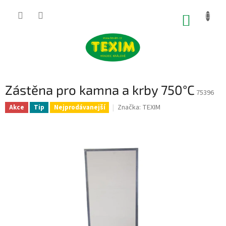
Přejít
na
NÁKUP
obsah
KOŠÍK
Zástěna pro kamna a krby 750°C
75396
Značka:
TEXIM
Akce
Tip
Nejprodávanejší