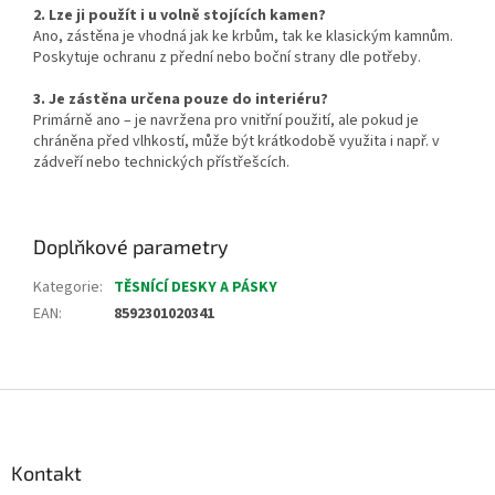
2. Lze ji použít i u volně stojících kamen?
Ano, zástěna je vhodná jak ke krbům, tak ke klasickým kamnům.
Poskytuje ochranu z přední nebo boční strany dle potřeby.
3. Je zástěna určena pouze do interiéru?
Primárně ano – je navržena pro vnitřní použití, ale pokud je
chráněna před vlhkostí, může být krátkodobě využita i např. v
zádveří nebo technických přístřešcích.
Doplňkové parametry
Kategorie
:
TĚSNÍCÍ DESKY A PÁSKY
EAN
:
8592301020341
Z
á
p
a
Kontakt