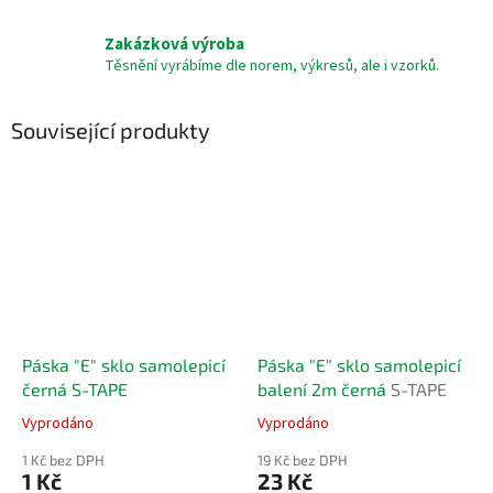
Zakázková výroba
Těsnění vyrábíme dle norem, výkresů, ale i vzorků.
Související produkty
Páska "E" sklo samolepicí
Páska "E" sklo samolepicí
černá S-TAPE
balení 2m černá
S-TAPE
Vyprodáno
Vyprodáno
1 Kč bez DPH
19 Kč bez DPH
1 Kč
23 Kč