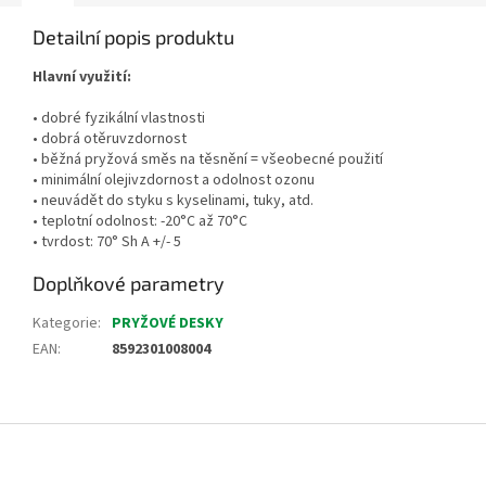
Detailní popis produktu
Hlavní využití:
• dobré fyzikální vlastnosti
• dobrá otěruvzdornost
• běžná pryžová směs na těsnění = všeobecné použití
• minimální olejivzdornost a odolnost ozonu
• neuvádět do styku s kyselinami, tuky, atd.
• teplotní odolnost: -20°C až 70°C
• tvrdost: 70° Sh A +/- 5
Doplňkové parametry
Kategorie
:
PRYŽOVÉ DESKY
EAN
:
8592301008004
Z
á
p