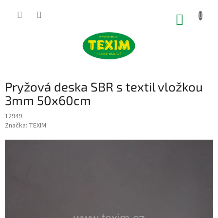
Přejít
na
NÁKUP
obsah
KOŠÍK
Pryžová deska SBR s textil vložkou
3mm 50x60cm
12949
Značka:
TEXIM