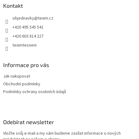
a
Kontakt
t
objednavky
@
texim.cz
í
+420 495 545 541
+420 603 814 227
teximtesneni
Informace pro vás
Jak nakupovat
Obchodní podmínky
Podmínky ochrany osobních údajů
Odebírat newsletter
Vložte svůj e-mail a my vám budeme zasílat informace o nových