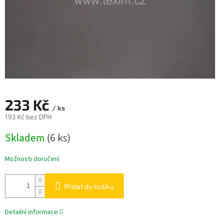
233 Kč
/ ks
193 Kč bez DPH
Měrná
Skladem
(6 ks)
cena:
Možnosti doručení
Přidat do košíku
Detailní informace