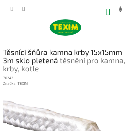
Přejít
na
NÁKUP
obsah
KOŠÍK
Těsnící šňůra kamna krby 15x15mm
3m sklo pletená
těsnění pro kamna,
krby, kotle
70242
Značka:
TEXIM