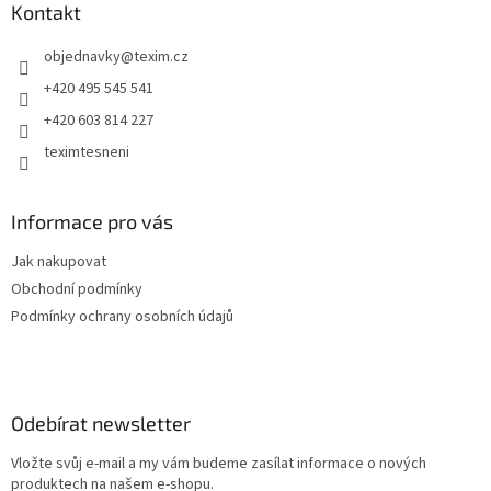
a
Kontakt
t
objednavky
@
texim.cz
í
+420 495 545 541
+420 603 814 227
teximtesneni
Informace pro vás
Jak nakupovat
Obchodní podmínky
Podmínky ochrany osobních údajů
Odebírat newsletter
Vložte svůj e-mail a my vám budeme zasílat informace o nových
produktech na našem e-shopu.