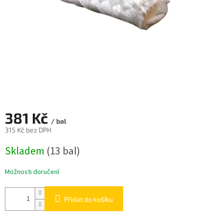
381 Kč
/ bal
315 Kč bez DPH
Měrná
Skladem
(13 bal)
cena:
Možnosti doručení
Přidat do košíku