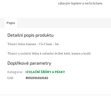
sálavým teplem a nečistotami.
Stabilní konstrukce na kovových
nožičkách.
Popis
Detailní popis produktu
Těsnící šnůra hranatá - 15x15mm - 3m
Těsnící a izolační šňůra k utěsnění dvířek krbů, kamen a kotlů
Doplňkové parametry
Kategorie
:
IZOLAČNÍ ŠŇŮRY A PÁSKY
EAN
:
8592301010182
Z
á
p