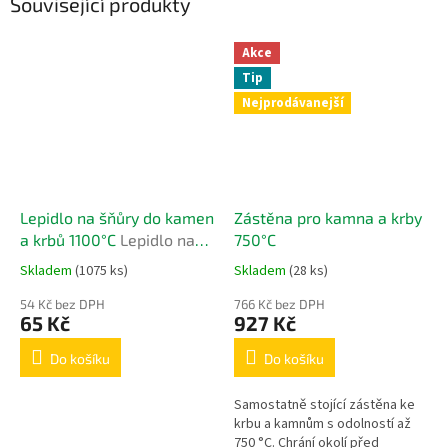
Související produkty
Akce
Tip
Nejprodávanejší
Lepidlo na šňůry do kamen
Zástěna pro kamna a krby
a krbů 1100°C
Lepidlo na
750°C
šňůry do kamen a krbů
Skladem
(1075 ks)
Skladem
(28 ks)
1100°C
54 Kč bez DPH
766 Kč bez DPH
65 Kč
927 Kč
Do košíku
Do košíku
Samostatně stojící zástěna ke
krbu a kamnům s odolností až
750 °C. Chrání okolí před