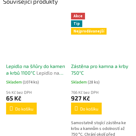
Související produkty
Akce
Tip
Nejprodávanejší
Lepidlo na šňůry do kamen
Zástěna pro kamna a krby
a krbů 1100°C
Lepidlo na
750°C
šňůry do kamen a krbů
Skladem
(1074 ks)
Skladem
(28 ks)
1100°C
54 Kč bez DPH
766 Kč bez DPH
65 Kč
927 Kč
Do košíku
Do košíku
Samostatně stojící zástěna ke
krbu a kamnům s odolností až
750 °C. Chrání okolí před