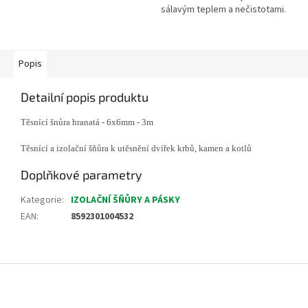
sálavým teplem a nečistotami.
Stabilní konstrukce na kovových
nožičkách.
Popis
Detailní popis produktu
Těsnící šnůra hranatá - 6x6mm - 3m
Těsnící a izolační šňůra k utěsnění dvířek krbů, kamen a kotlů
Doplňkové parametry
Kategorie
:
IZOLAČNÍ ŠŇŮRY A PÁSKY
EAN
:
8592301004532
Z
á
p