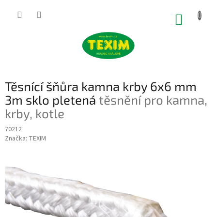
Přejít
na
NÁKUP
obsah
KOŠÍK
Těsnící šňůra kamna krby 6x6 mm
3m sklo pletená
těsnění pro kamna,
krby, kotle
70212
Značka:
TEXIM