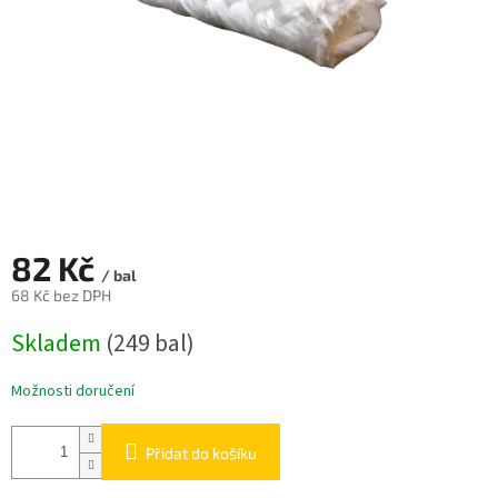
82 Kč
/ bal
68 Kč bez DPH
Měrná
Skladem
(249 bal)
cena:
Možnosti doručení
Přidat do košíku