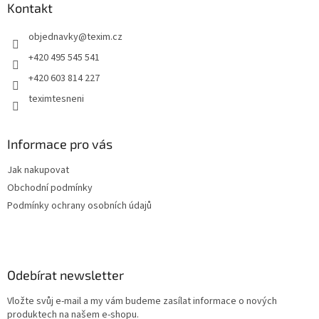
a
Kontakt
t
objednavky
@
texim.cz
í
+420 495 545 541
+420 603 814 227
teximtesneni
Informace pro vás
Jak nakupovat
Obchodní podmínky
Podmínky ochrany osobních údajů
Odebírat newsletter
Vložte svůj e-mail a my vám budeme zasílat informace o nových
produktech na našem e-shopu.